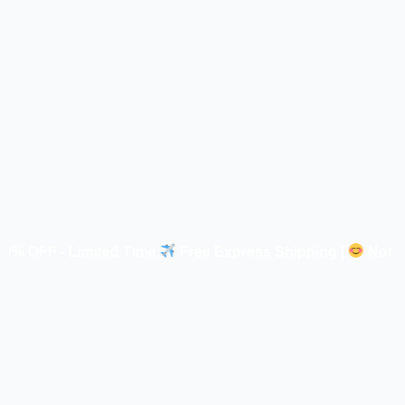
mited Time
.
Free Express Shipping |
Not Satisfied = M