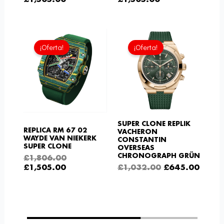
El
El
El
El
precio
precio
precio
preci
¡Oferta!
¡Oferta!
actual
original
original
actua
es:
era:
era:
es:
£1,505.00.
£1,806.00.
£1,032.00.
£645.
SUPER CLONE REPLIK
REPLICA RM 67 02
VACHERON
WAYDE VAN NIEKERK
CONSTANTIN
SUPER CLONE
OVERSEAS
CHRONOGRAPH GRÜN
£
1,806.00
£
1,505.00
£
1,032.00
£
645.00