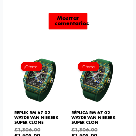
Mostrar
comentarios
El
El
El
El
precio
precio
precio
precio
¡Oferta!
¡Oferta!
actual
original
actual
original
es:
era:
es:
era:
£1,505.00.
£1,806.00.
£1,505.00.
£1,806.00.
REPLIK RM 67 02
RÉPLICA RM 67 02
WAYDE VAN NIEKERK
WAYDE VAN NIEKERK
SUPER CLONE
SUPER CLON
£
1,806.00
£
1,806.00
£
1,505.00
£
1,505.00