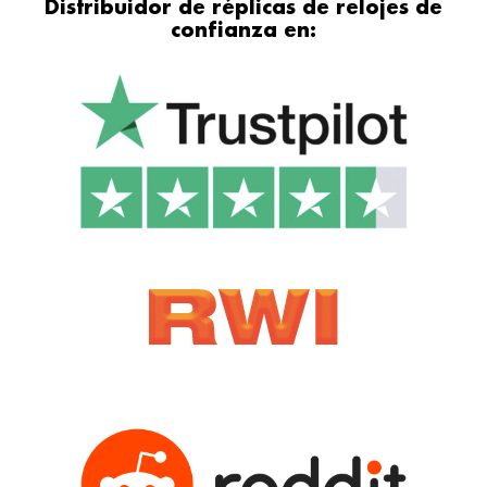
Distribuidor de réplicas de relojes de
t
e
t
confianza en:
u
g
a
b
r
g
e
a
r
m
a
m