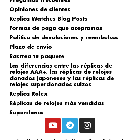
Preguntas frecuentes
Opiniones de clientes
Replica Watches Blog Posts
Formas de pago que aceptamos
Política de devoluciones y reembolsos
Plazo de envío
Rastrea tu paquete
Las diferencias entre las réplicas de
relojes AAA+, las réplicas de relojes
clonados japoneses y las réplicas de
relojes superclonados suizos
Replica Rolex
Réplicas de relojes más vendidas
Superclones
Y
T
I
o
e
n
u
l
s