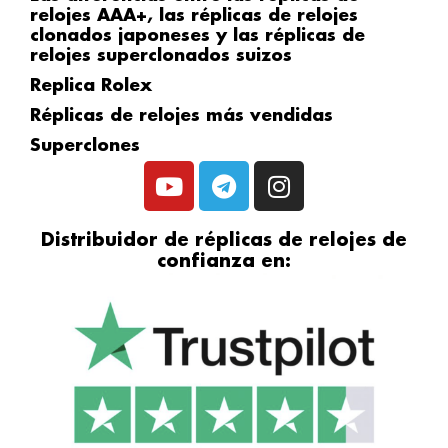
relojes AAA+, las réplicas de relojes
clonados japoneses y las réplicas de
relojes superclonados suizos
Replica Rolex
Réplicas de relojes más vendidas
Superclones
Y
T
I
o
e
n
u
l
s
Distribuidor de réplicas de relojes de
t
e
t
confianza en:
u
g
a
b
r
g
e
a
r
m
a
m