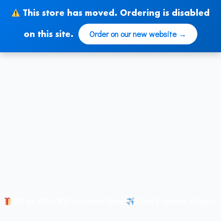
Ir
This store has moved. Ordering is disabled
al
contenido
Order on our new website →
on this site.
 to 40% OFF - Limited Time
.
Free Express Shipping |
N