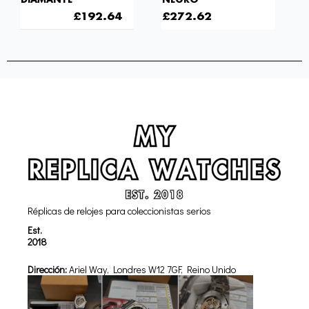
DIAMANTE
NEGRO
£
301.00
£
192.64
£
272.62
Réplicas de relojes para coleccionistas serios
Est.
2018
Dirección:
Ariel Way, Londres W12 7GF, Reino Unido