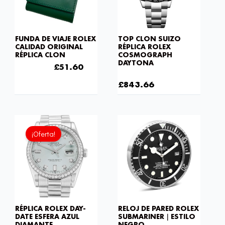
FUNDA DE VIAJE ROLEX
TOP CLON SUIZO
CALIDAD ORIGINAL
RÉPLICA ROLEX
RÉPLICA CLON
COSMOGRAPH
DAYTONA
£
120.40
£
51.60
£
1,032.00
£
843.66
El
El
precio
precio
¡Oferta!
original
actual
era:
es:
£301.00.
£192.64.
RÉPLICA ROLEX DAY-
RELOJ DE PARED ROLEX
DATE ESFERA AZUL
SUBMARINER｜ESTILO