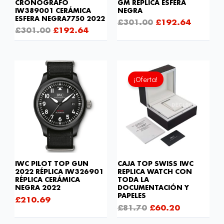
CRONÓGRAFO
GM RÉPLICA ESFERA
IW389001 CERÁMICA
NEGRA
ESFERA NEGRA7750 2022
£
301.00
£
192.64
£
301.00
£
192.64
El
El
precio
precio
¡Oferta!
original
actual
era:
es:
£81.70.
£60.20.
IWC PILOT TOP GUN
CAJA TOP SWISS IWC
2022 RÉPLICA IW326901
REPLICA WATCH CON
RÉPLICA CERÁMICA
TODA LA
NEGRA 2022
DOCUMENTACIÓN Y
PAPELES
£
210.69
£
81.70
£
60.20