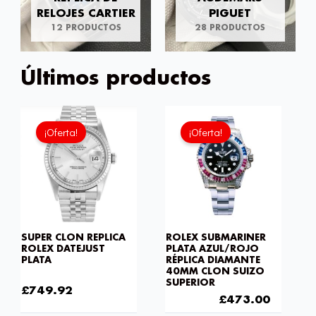
RELOJES CARTIER
PIGUET
12 PRODUCTOS
28 PRODUCTOS
Últimos productos
El
El
El
El
precio
precio
precio
precio
¡Oferta!
¡Oferta!
actual
original
original
actual
es:
era:
era:
es:
£749.92.
£1,032.00.
£688.00.
£473.0
SUPER CLON REPLICA
ROLEX SUBMARINER
ROLEX DATEJUST
PLATA AZUL/ROJO
PLATA
RÉPLICA DIAMANTE
40MM CLON SUIZO
£
1,032.00
SUPERIOR
£
749.92
£
688.00
£
473.00