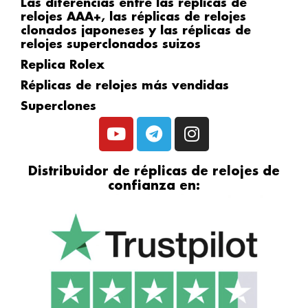
Las diferencias entre las réplicas de
relojes AAA+, las réplicas de relojes
clonados japoneses y las réplicas de
relojes superclonados suizos
Replica Rolex
Réplicas de relojes más vendidas
Superclones
Y
T
I
o
e
n
u
l
s
Distribuidor de réplicas de relojes de
t
e
t
confianza en:
u
g
a
b
r
g
e
a
r
m
a
m