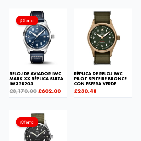
El
El
precio
precio
¡Oferta!
original
actual
era:
es:
£8,170.00.
£602.00.
RELOJ DE AVIADOR IWC
RÉPLICA DE RELOJ IWC
MARK XX RÉPLICA SUIZA
PILOT SPITFIRE BRONCE
IW328203
CON ESFERA VERDE
£
8,170.00
£
602.00
£
230.48
El
El
precio
precio
¡Oferta!
original
actual
era:
es:
£1,032.00.
£602.00.