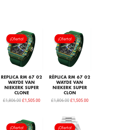
El
El
El
El
precio
precio
precio
precio
¡Oferta!
¡Oferta!
¡Oferta!
¡Oferta!
original
actual
original
actual
era:
es:
era:
es:
£1,806.00.
£1,505.00.
£1,806.00.
£1,505.00.
REPLICA RM 67 02
RÉPLICA RM 67 02
WAYDE VAN
WAYDE VAN
NIEKERK SUPER
NIEKERK SUPER
CLONE
CLON
£
1,806.00
£
1,505.00
£
1,806.00
£
1,505.00
El
El
El
El
precio
precio
precio
precio
¡Oferta!
¡Oferta!
¡Oferta!
¡Oferta!
original
actual
original
actual