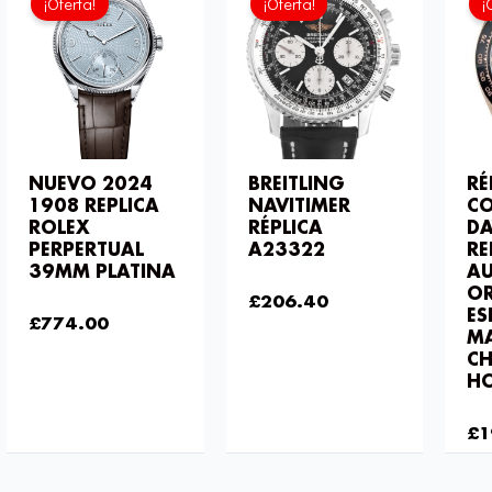
¡Oferta!
¡Oferta!
¡
actual
original
original
actual
es:
era:
era:
es:
£774.00.
£1,032.00.
£301.00.
£206.40.
NUEVO 2024
BREITLING
RÉ
1908 REPLICA
NAVITIMER
C
ROLEX
RÉPLICA
D
PERPERTUAL
A23322
RE
39MM PLATINA
A
£
301.00
OR
£
206.40
£
1,032.00
ES
£
774.00
M
C
H
£
2
£
1