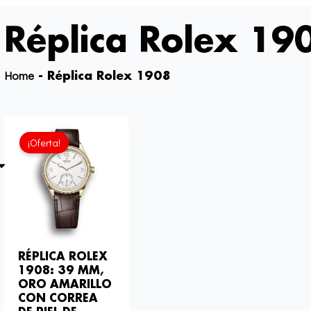
Réplica Rolex 19
Home
-
Réplica Rolex 1908
El
El
precio
precio
¡Oferta!
actual
original
es:
era:
£817.00.
£1,032.00.
RÉPLICA ROLEX
1908: 39 MM,
ORO AMARILLO
CON CORREA