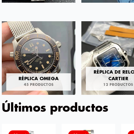
RÉPLICA DE REL
RÉPLICA OMEGA
CARTIER
45 PRODUCTOS
12 PRODUCTOS
Últimos productos
El
El
precio
precio