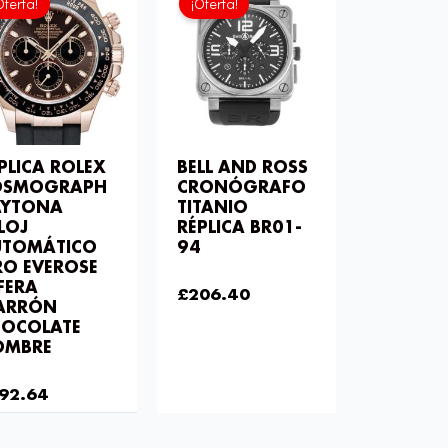
Oferta!
¡Oferta!
original
actual
original
actual
era:
es:
era:
es:
£258.00.
£192.64.
£301.00.
£206.40.
PLICA ROLEX
BELL AND ROSS
OSMOGRAPH
CRONÓGRAFO
AYTONA
TITANIO
LOJ
RÉPLICA BR01-
UTOMÁTICO
94
O EVEROSE
£
301.00
FERA
£
206.40
ARRÓN
HOCOLATE
OMBRE
58.00
92.64