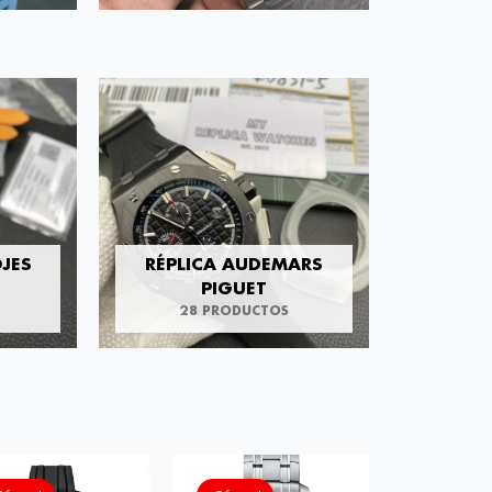
OJES
RÉPLICA AUDEMARS
PIGUET
28 PRODUCTOS
El
El
precio
precio