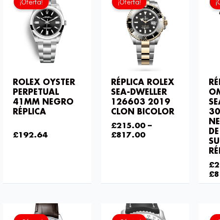
¡Oferta!
¡Oferta!
¡
original
actual
era:
es:
£301.00.
£192.64.
ROLEX OYSTER
RÉPLICA ROLEX
RÉ
PERPETUAL
SEA-DWELLER
O
41MM NEGRO
126603 2019
SE
RÉPLICA
CLON BICOLOR
3
NE
£
301.00
£
215.00
–
DE
£
192.64
£
817.00
SU
RÉ
£
2
£
8
El
El
El
El
precio
precio
precio
precio