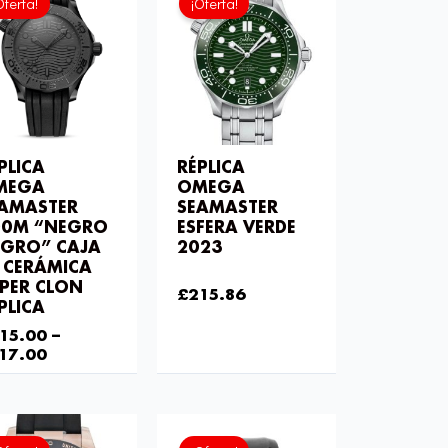
Oferta!
¡Oferta!
actual
original
es:
era:
£215.86.
£266.60.
PLICA
RÉPLICA
MEGA
OMEGA
AMASTER
SEAMASTER
00M “NEGRO
ESFERA VERDE
GRO” CAJA
2023
 CERÁMICA
£
266.60
PER CLON
£
215.86
PLICA
15.00
–
17.00
El
El
El
El
precio
precio
precio
precio