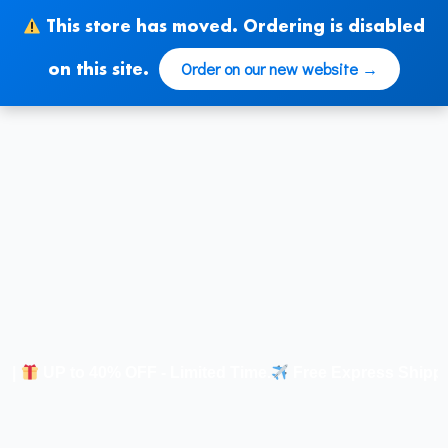
Ir
This store has moved. Ordering is disabled
al
contenido
Order on our new website →
on this site.
UP to 40% OFF - Limited Time
.
Free Express Shipping |