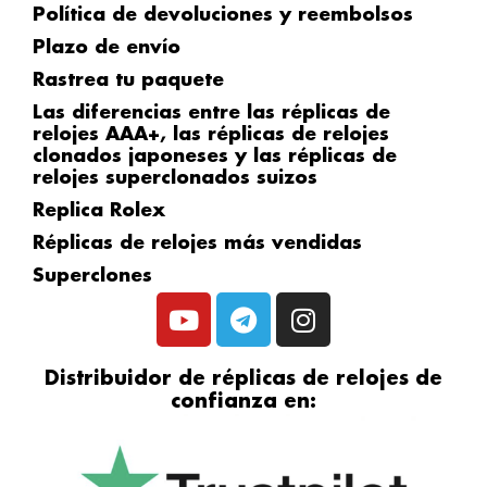
Política de devoluciones y reembolsos
Plazo de envío
Rastrea tu paquete
Las diferencias entre las réplicas de
relojes AAA+, las réplicas de relojes
clonados japoneses y las réplicas de
relojes superclonados suizos
Replica Rolex
Réplicas de relojes más vendidas
Superclones
Y
T
I
o
e
n
u
l
s
Distribuidor de réplicas de relojes de
t
e
t
confianza en:
u
g
a
b
r
g
e
a
r