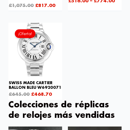
£
516.00
–
£
774.00
£
1,075.00
£
817.00
El
El
precio
precio
¡Oferta!
original
actual
era:
es:
£645.00.
£468.70.
SWISS MADE CARTIER
BALLON BLEU W6920071
£
645.00
£
468.70
Colecciones de réplicas
de relojes más vendidas