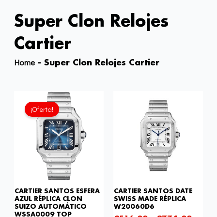
Réplicas de relojes más vendidas
Super Clon Relojes
Cartier
Home
-
Super Clon Relojes Cartier
El
El
precio
precio
¡Oferta!
original
actual
era:
es:
£1,075.00.
£817.00.
CARTIER SANTOS ESFERA
CARTIER SANTOS DATE
AZUL RÉPLICA CLON
SWISS MADE RÉPLICA
SUIZO AUTOMÁTICO
W20060D6
WSSA0009 TOP