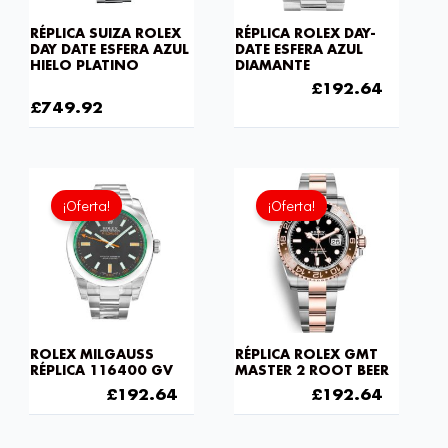
RÉPLICA SUIZA ROLEX
RÉPLICA ROLEX DAY-
DAY DATE ESFERA AZUL
DATE ESFERA AZUL
HIELO PLATINO
DIAMANTE
£
1,032.00
£
301.00
£
192.64
£
749.92
El
El
El
El
precio
precio
precio
precio
¡Oferta!
¡Oferta!
original
actual
original
actual
era:
es:
era:
es:
£301.00.
£192.64.
£301.00.
£192.6
ROLEX MILGAUSS
RÉPLICA ROLEX GMT
RÉPLICA 116400 GV
MASTER 2 ROOT BEER
£
301.00
£
192.64
£
301.00
£
192.64