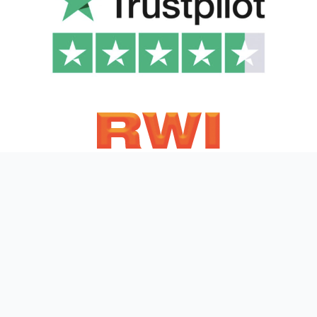
m
a
m