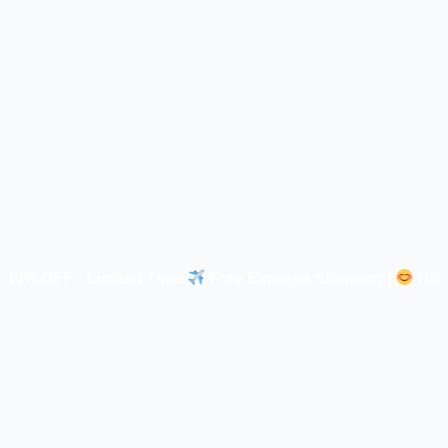
imited Time
.
Free Express Shipping |
Not Satisfied = 