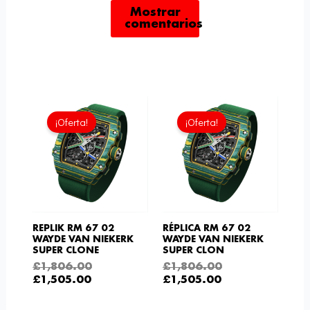
Mostrar
comentarios
El
El
El
El
precio
precio
precio
precio
¡Oferta!
¡Oferta!
actual
original
actual
original
es:
era:
es:
era:
£1,505.00.
£1,806.00.
£1,505.00.
£1,806.00.
REPLIK RM 67 02
RÉPLICA RM 67 02
WAYDE VAN NIEKERK
WAYDE VAN NIEKERK
SUPER CLONE
SUPER CLON
£
1,806.00
£
1,806.00
£
1,505.00
£
1,505.00