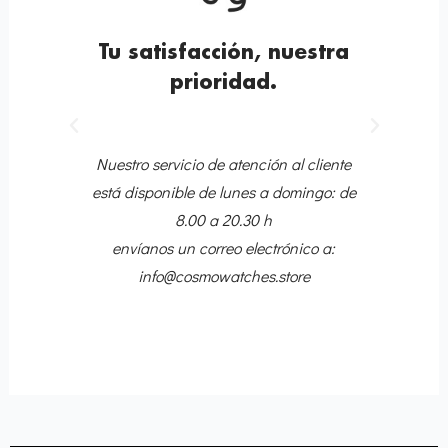
o
Tu satisfacción, nuestra
prioridad.
Anterior
Siguiente
quete
P
Nuestro servicio de atención al cliente
Tr
está disponible de lunes a domingo: de
8.00 a 20.30 h
envíanos un correo electrónico a:
info@cosmowatches.store