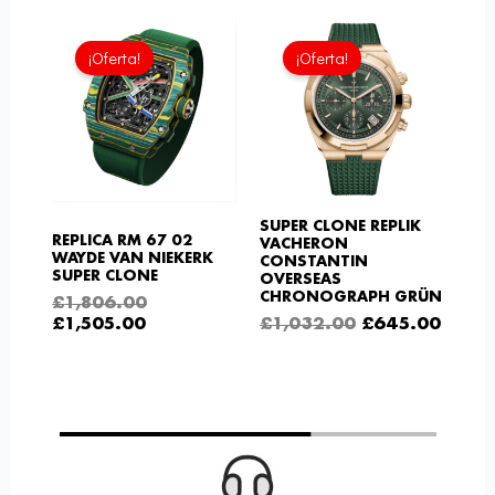
El
El
El
El
precio
precio
precio
preci
¡Oferta!
¡Oferta!
actual
original
original
actua
es:
era:
era:
es:
£1,505.00.
£1,806.00.
£1,032.00.
£645.
SUPER CLONE REPLIK
REPLICA RM 67 02
VACHERON
WAYDE VAN NIEKERK
CONSTANTIN
SUPER CLONE
OVERSEAS
CHRONOGRAPH GRÜN
£
1,806.00
£
1,505.00
£
1,032.00
£
645.00