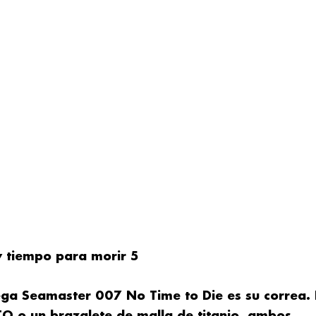
 tiempo para morir 5
ega Seamaster 007 No Time to Die es su correa. 
TO o un brazalete de malla de titanio, ambos