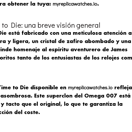
myreplicawatches.io
ra obtener la tuya:
.
o Die: una breve visión general
e está fabricado con una meticulosa atención a
era y ligera, un cristal de zafiro abombado y una
 rinde homenaje al espíritu aventurero de James
oritos tanto de los entusiastas de los relojes co
myreplicawatches.io
ime to Die disponible en
refleja
ón asombrosa. Este superclon del Omega 007 está
 tacto que el original, lo que te garantiza la
ción del coste.