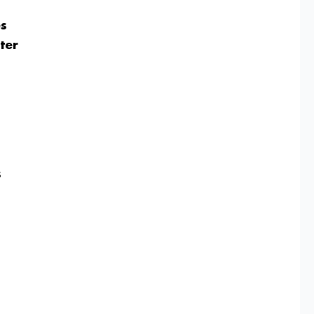
es
ter
s