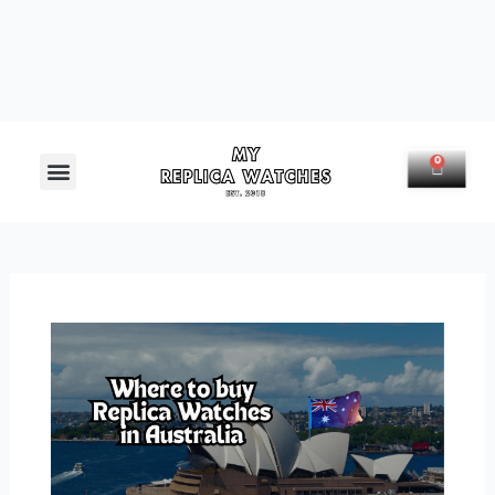
Menú
0
Carrit