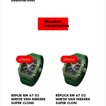
submariner
Mostrar
comentarios
El
El
El
El
precio
precio
precio
precio
¡Oferta!
¡Oferta!
actual
original
actual
original
es:
era:
es:
era:
£1,505.00.
£1,806.00.
£1,505.00.
£1,806.00.
REPLIK RM 67 02
RÉPLICA RM 67 02
WAYDE VAN NIEKERK
WAYDE VAN NIEKERK
SUPER CLONE
SUPER CLON