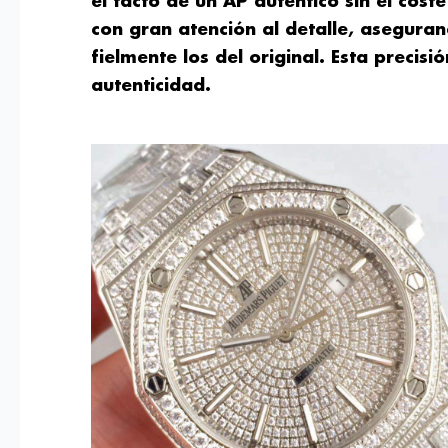
el tacto de un AP auténtico sin el cost
con gran atención al detalle, aseguran
fielmente los del original. Esta precis
autenticidad.