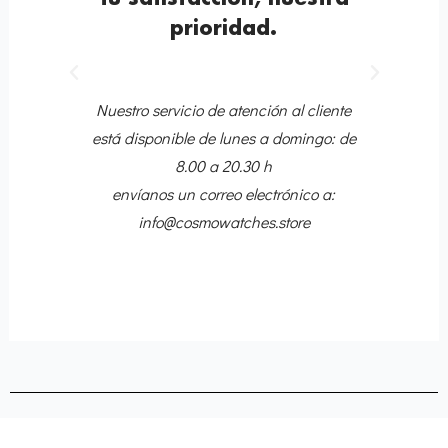
prioridad.
Anterior
Siguiente
quete
P
Nuestro servicio de atención al cliente
Tr
está disponible de lunes a domingo: de
8.00 a 20.30 h
envíanos un correo electrónico a:
info@cosmowatches.store