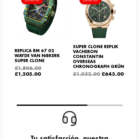
actual
original
original
actua
es:
era:
era:
es:
£1,505.00.
£1,806.00.
£1,032.00.
£645.
SUPER CLONE REPLIK
REPLICA RM 67 02
VACHERON
WAYDE VAN NIEKERK
CONSTANTIN
SUPER CLONE
OVERSEAS
CHRONOGRAPH GRÜN
£
1,806.00
£
1,505.00
£
1,032.00
£
645.00
o
Tu satisfacción, nuestra