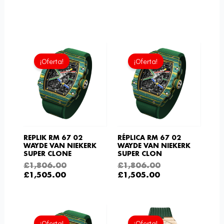
El
El
El
El
precio
precio
precio
precio
¡Oferta!
¡Oferta!
actual
original
actual
original
es:
era:
es:
era:
£1,505.00.
£1,806.00.
£1,505.00.
£1,806.00.
REPLIK RM 67 02
RÉPLICA RM 67 02
WAYDE VAN NIEKERK
WAYDE VAN NIEKERK
SUPER CLONE
SUPER CLON
£
1,806.00
£
1,806.00
£
1,505.00
£
1,505.00
El
El
El
El
precio
precio
precio
preci
¡Oferta!
¡Oferta!