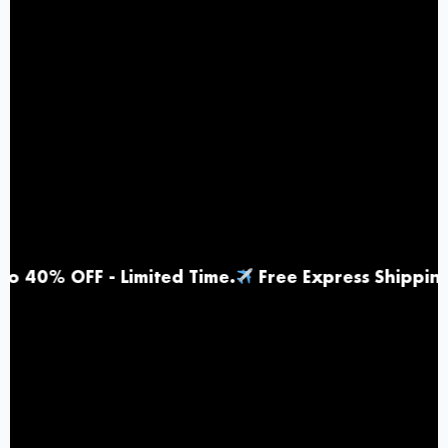
 - Limited Time
.
Free Express Shipping |
Top R