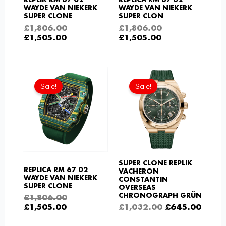
REPLIK RM 67 02
RÉPLICA RM 67 02
WAYDE VAN NIEKERK
WAYDE VAN NIEKERK
SUPER CLONE
SUPER CLON
£
1,806.00
£
1,806.00
£
1,505.00
£
1,505.00
Aktueller
Ursprünglicher
Ursprüngliche
Aktue
Preis
Preis
Preis
Preis
Sale!
Sale!
ist:
war:
war:
ist:
£1,505.00.
£1,806.00
£1,032.00
£645.
SUPER CLONE REPLIK
REPLICA RM 67 02
VACHERON
WAYDE VAN NIEKERK
CONSTANTIN
SUPER CLONE
OVERSEAS
CHRONOGRAPH GRÜN
£
1,806.00
£
1,505.00
£
1,032.00
£
645.00