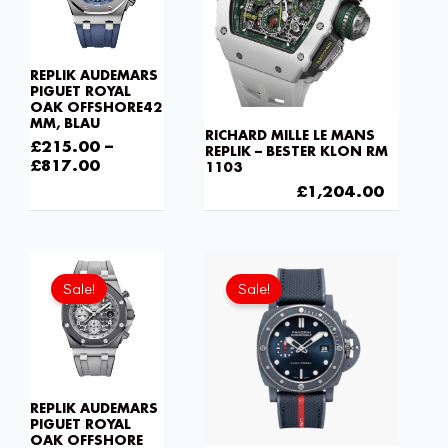
REPLIK AUDEMARS
PIGUET ROYAL
OAK OFFSHORE42
MM, BLAU
RICHARD MILLE LE MANS
£
215.00
–
REPLIK – BESTER KLON RM
£
817.00
1103
£
1,806.00
£
1,204.00
Sale!
Sale!
REPLIK AUDEMARS
PIGUET ROYAL
OAK OFFSHORE