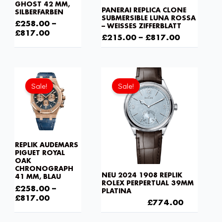
GHOST 42 MM,
PANERAI REPLICA CLONE
SILBERFARBEN
SUBMERSIBLE LUNA ROSSA
£
258.00
–
– WEISSES ZIFFERBLATT
£
817.00
£
215.00
–
£
817.00
Ursprünglicher
Aktueller
Preis
Preis
Sale!
Sale!
war:
ist:
£1,032.00
£774.00.
REPLIK AUDEMARS
PIGUET ROYAL
OAK
CHRONOGRAPH
NEU 2024 1908 REPLIK
41 MM, BLAU
ROLEX PERPERTUAL 39MM
£
258.00
–
PLATINA
£
817.00
£
1,032.00
£
774.00