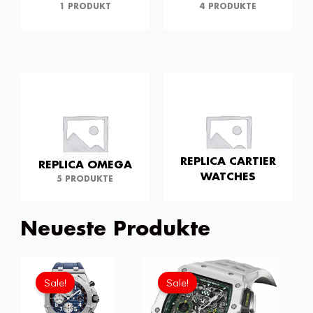
1 PRODUKT
4 PRODUKTE
REPLICA CARTIER
REPLICA OMEGA
WATCHES
5 PRODUKTE
Neueste Produkte
Ursprünglicher
Aktuell
Preis
Preis
Sale!
Sale!
war:
ist:
£1,806.00
£1,204