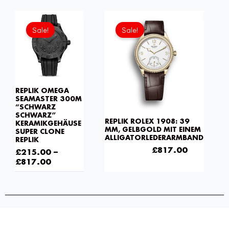
Ursprünglicher
Aktueller
Preis
Preis
Sale!
Sale!
war:
ist:
£1,032.00
£817.00.
REPLIK OMEGA
SEAMASTER 300M
“SCHWARZ
SCHWARZ”
REPLIK ROLEX 1908: 39
KERAMIKGEHÄUSE
MM, GELBGOLD MIT EINEM
SUPER CLONE
ALLIGATORLEDERARMBAND
REPLIK
£
1,032.00
£
817.00
£
215.00
–
£
817.00