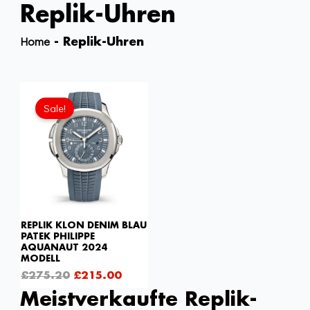
Replik-Uhren
Home
-
Replik-Uhren
Ursprünglicher
Aktueller
Preis
Preis
Sale!
war:
ist:
£275.20
£215.00.
REPLIK KLON DENIM BLAU
PATEK PHILIPPE
AQUANAUT 2024
MODELL
£
275.20
£
215.00
Meistverkaufte Replik-