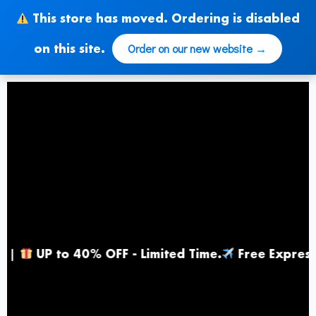
Zum
This store has moved. Ordering is disabled
Inhalt
springen
Order on our new website →
on this site.
UP to 40% OFF - Limited Time
.
Free Express Sh