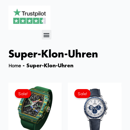
Menü
Super-Klon-Uhren
Home
-
Super-Klon-Uhren
Ursprünglicher
Aktueller
Preis
Preis
Sale!
Sale!
war:
ist:
£1,806.00
£1,505.00.