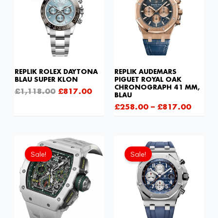
£1,118.00
£817.00.
REPLIK ROLEX DAYTONA
REPLIK AUDEMARS
BLAU SUPER KLON
PIGUET ROYAL OAK
CHRONOGRAPH 41 MM,
£
1,118.00
£
817.00
BLAU
£
258.00
–
£
817.00
Ursprünglicher
Aktueller
Preis
Preis
Sale!
Sale!
war:
ist:
£1,806.00
£1,204.00.