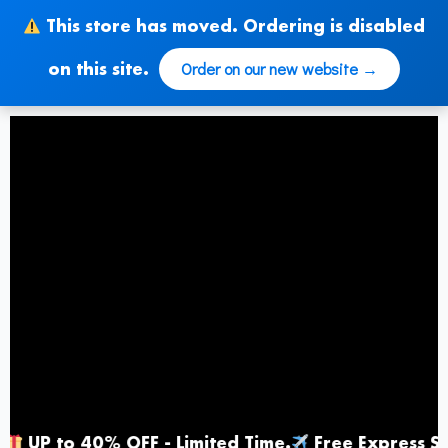
Zum
This store has moved. Ordering is disabled
Inhalt
springen
Order on our new website →
on this site.
 to 40% OFF - Limited Time
.
Free Express Shippi