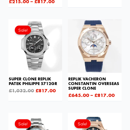
£
215.00
–
£
817.00
Ursprünglicher
Aktueller
Preis
Preis
Sale!
war:
ist:
£1,032.00
£817.00.
SUPER CLONE REPLIK
REPLIK VACHERON
PATEK PHILIPPE 5712GR
CONSTANTIN OVERSEAS
SUPER CLONE
£
1,032.00
£
817.00
£
645.00
–
£
817.00
Ursprünglicher
Aktueller
Preis
Preis
Sale!
Sale!
war:
ist: