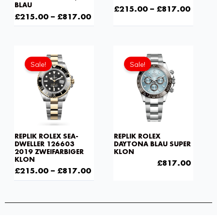
BLAU
£
215.00
–
£
817.00
£
215.00
–
£
817.00
Ursprünglicher
Aktuel
Preis
Preis
Sale!
Sale!
war:
ist:
£1,118.00
£817.
REPLIK ROLEX SEA-
REPLIK ROLEX
DWELLER 126603
DAYTONA BLAU SUPER
2019 ZWEIFARBIGER
KLON
KLON
£
1,118.00
£
817.00
£
215.00
–
£
817.00