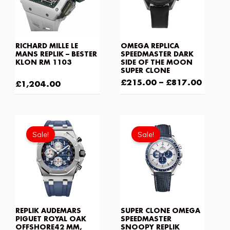
RICHARD MILLE LE
OMEGA REPLICA
MANS REPLIK – BESTER
SPEEDMASTER DARK
KLON RM 1103
SIDE OF THE MOON
SUPER CLONE
£
1,806.00
£
215.00
–
£
817.00
£
1,204.00
Sale!
Sale!
REPLIK AUDEMARS
SUPER CLONE OMEGA
PIGUET ROYAL OAK
SPEEDMASTER
OFFSHORE42 MM,
SNOOPY REPLIK