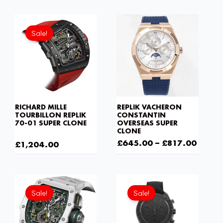
Ursprünglicher
Aktueller
Preis
Preis
Sale!
war:
ist:
£1,806.00
£1,204.00.
RICHARD MILLE
REPLIK VACHERON
TOURBILLON REPLIK
CONSTANTIN
70-01 SUPER CLONE
OVERSEAS SUPER
CLONE
£
1,806.00
£
645.00
–
£
817.00
£
1,204.00
Ursprünglicher
Aktueller
Preis
Preis
Sale!
Sale!
war:
ist:
£1,806.00
£1,204.00.