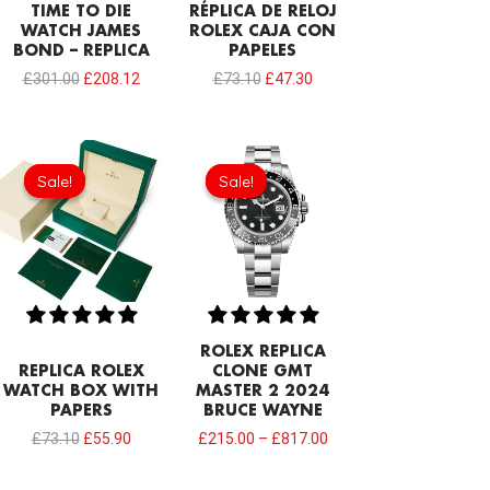
TIME TO DIE
RÉPLICA DE RELOJ
WATCH JAMES
ROLEX CAJA CON
BOND – REPLICA
PAPELES
£
301.00
£
208.12
£
73.10
£
47.30
Ursprünglicher
Aktueller
Preis
Preis
Sale!
Sale!
Sale!
Sale!
war:
ist:
£73.10
£55.90.
ROLEX REPLICA
REPLICA ROLEX
CLONE GMT
WATCH BOX WITH
MASTER 2 2024
PAPERS
BRUCE WAYNE
£
73.10
£
55.90
£
215.00
–
£
817.00