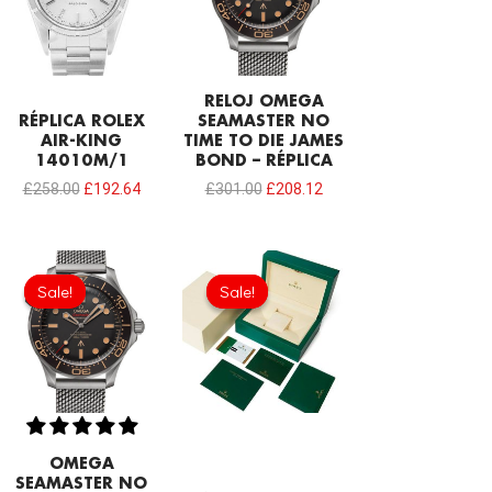
RELOJ OMEGA
RÉPLICA ROLEX
SEAMASTER NO
AIR-KING
TIME TO DIE JAMES
14010M/1
BOND – RÉPLICA
£
258.00
£
192.64
£
301.00
£
208.12
Ursprünglicher
Aktueller
Ursprünglicher
Aktueller
Preis
Preis
Preis
Preis
Sale!
Sale!
Sale!
Sale!
war:
ist:
war:
ist:
£301.00
£208.12.
£73.10
£47.30.
OMEGA
SEAMASTER NO