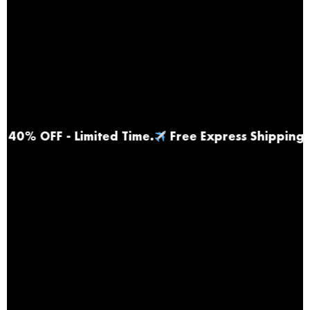
 - Limited Time
.
Free Express Shipping |
Top R