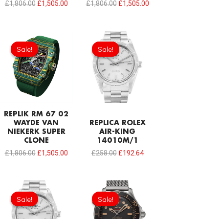
£
1,806.00
£
1,505.00
£
1,806.00
£
1,505.00
Ursprünglicher
Aktueller
Ursprünglicher
Aktueller
Preis
Preis
Preis
Preis
Sale!
Sale!
Sale!
Sale!
war:
ist:
war:
ist:
£1,806.00
£1,505.00.
£258.00
£192.64.
REPLIK RM 67 02
WAYDE VAN
REPLICA ROLEX
NIEKERK SUPER
AIR-KING
CLONE
14010M/1
£
1,806.00
£
1,505.00
£
258.00
£
192.64
Ursprünglicher
Aktueller
Ursprünglicher
Aktueller
Preis
Preis
Preis
Preis
Sale!
Sale!
Sale!
Sale!
war:
ist:
war:
ist:
£258.00
£192.64.
£301.00
£208.12.