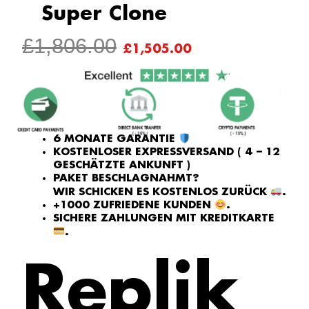
Super Clone
URSPRÜNGLICHE
AKTUELLE
£
1,806.00
£
1,505.00
PREIS
PREIS
WAR:
IST:
£1,806.00
£1,505.00.
6 MONATE GARANTIE
KOSTENLOSER EXPRESSVERSAND ( 4 – 12
GESCHÄTZTE ANKUNFT )
PAKET BESCHLAGNAHMT?
WIR SCHICKEN ES KOSTENLOS ZURÜCK
.
+1000 ZUFRIEDENE KUNDEN
.
SICHERE ZAHLUNGEN MIT KREDITKARTE
.
Replik