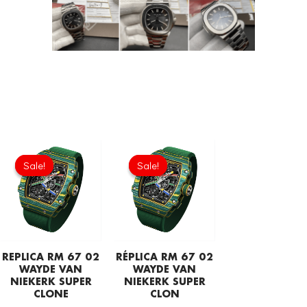
Ursprünglicher
Aktueller
Ursprünglicher
Aktueller
Preis
Preis
Preis
Preis
Sale!
Sale!
Sale!
Sale!
war:
ist:
war:
ist:
£1,806.00
£1,505.00.
£1,806.00
£1,505.00.
REPLICA RM 67 02
RÉPLICA RM 67 02
WAYDE VAN
WAYDE VAN
NIEKERK SUPER
NIEKERK SUPER
CLONE
CLON