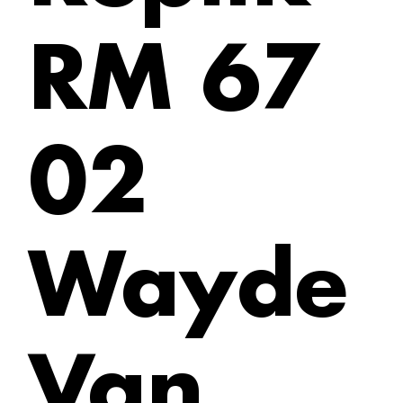
RM 67
02
Wayde
Van