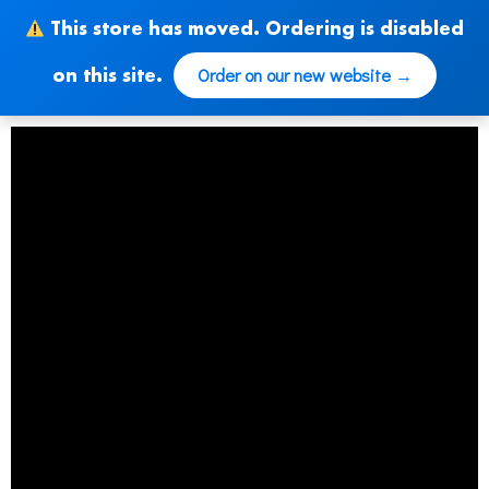
Zum
This store has moved. Ordering is disabled
Inhalt
springen
Order on our new website →
on this site.