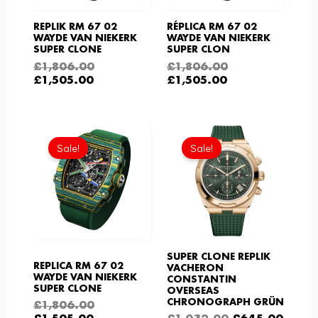
REPLIK RM 67 02
RÉPLICA RM 67 02
WAYDE VAN NIEKERK
WAYDE VAN NIEKERK
SUPER CLONE
SUPER CLON
£
1,806.00
£
1,806.00
£
1,505.00
£
1,505.00
Aktueller
Ursprünglicher
Ursprüngliche
Aktue
Preis
Preis
Preis
Preis
Sale!
Sale!
ist:
war:
war:
ist:
£1,505.00.
£1,806.00
£1,032.00
£645.
SUPER CLONE REPLIK
REPLICA RM 67 02
VACHERON
WAYDE VAN NIEKERK
CONSTANTIN
SUPER CLONE
OVERSEAS
CHRONOGRAPH GRÜN
£
1,806.00