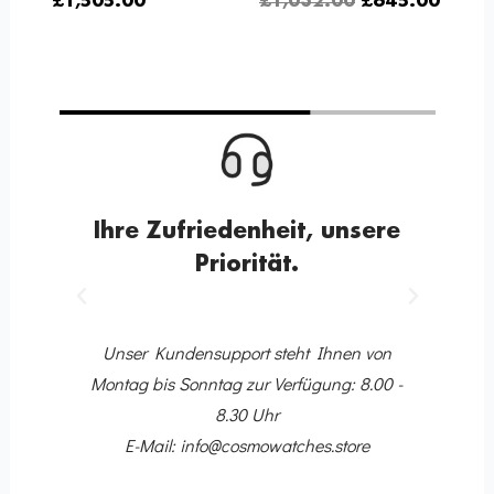
£
1,505.00
£
1,032.00
£
645.00
Ihre Zufriedenheit, unsere
Priorität.
Voriger
Nächster
10
Dir
 Ihr
Unser Kundensupport steht Ihnen von
ing-
Montag bis Sonntag zur Verfügung: 8.00 -
8.30 Uhr
E-Mail: info@cosmowatches.store