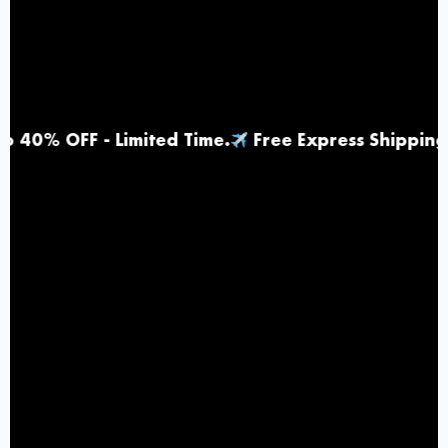
 - Limited Time
.
Free Express Shipping |
Top Ra