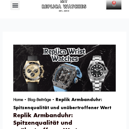
Menü
0
Waren
Home
Blog-Beiträge
-
-
Replik Armbanduhr:
Spitzenqualität und unübertroffener Wert
Replik Armbanduhr:
Spitzenqualität und