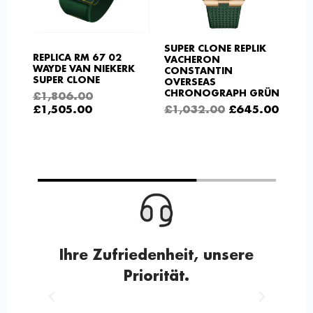
SUPER CLONE REPLIK
REPLICA RM 67 02
VACHERON
WAYDE VAN NIEKERK
CONSTANTIN
SUPER CLONE
OVERSEAS
CHRONOGRAPH GRÜN
£
1,806.00
£
1,505.00
£
1,032.00
£
645.00
Ihre Zufriedenheit, unsere
Priorität.
Voriger
Nächster
10