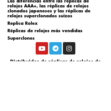
Las diferencias entre las réplicas de
relojes AAA+, las réplicas de relojes
clonados japoneses y las réplicas de
relojes superclonados suizos
Replica Rolex
Réplicas de relojes más vendidas
Superclones
Y
T
I
o
e
n
u
l
s
Distribuidor de réplicas de relojes de
t
e
t
confianza en:
u
g
a
b
r
g
e
a
r
m
a
m