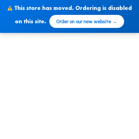
Ir
This store has moved. Ordering is disabled
al
contenido
Order on our new website →
on this site.