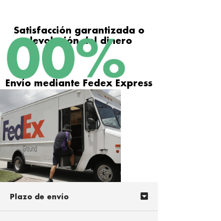
Satisfacción garantizada o
100
%
devolución del dinero
Envío mediante Fedex Express
Plazo de envío