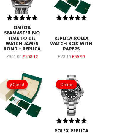
OMEGA
SEAMASTER NO
TIME TO DIE
REPLICA ROLEX
WATCH JAMES
WATCH BOX WITH
BOND – REPLICA
PAPERS
£
301.00
£
208.12
£
73.10
£
55.90
El
El
precio
precio
¡Oferta!
¡Oferta!
¡Oferta!
¡Oferta!
original
actual
era:
es:
£73.10.
£47.30.
ROLEX REPLICA