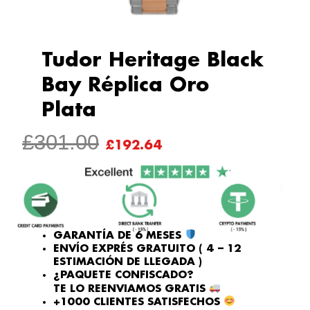
Tudor Heritage Black
Bay Réplica Oro
Plata
EL
EL
£
301.00
£
192.64
PRECIO
PRECIO
ORIGINAL
ACTUAL
ERA:
ES:
£301.00.
£192.64.
GARANTÍA DE 6 MESES
ENVÍO EXPRÉS GRATUITO ( 4 – 12
ESTIMACIÓN DE LLEGADA )
¿PAQUETE CONFISCADO?
TE LO REENVIAMOS GRATIS
+1000 CLIENTES SATISFECHOS