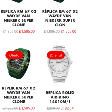
REPLICA RM 67 02
RÉPLICA RM 67 02
WAYDE VAN
WAYDE VAN
NIEKERK SUPER
NIEKERK SUPER
CLONE
CLON
£
1,806.00
£
1,505.00
£
1,806.00
£
1,505.00
El
El
El
El
precio
precio
precio
precio
¡Oferta!
¡Oferta!
¡Oferta!
¡Oferta!
original
actual
original
actual
era:
es:
era:
es:
£1,806.00.
£1,505.00.
£258.00.
£192.64.
REPLIK RM 67 02
WAYDE VAN
REPLICA ROLEX
NIEKERK SUPER
AIR-KING
CLONE
14010M/1
£
1,806.00
£
1,505.00
£
258.00
£
192.64