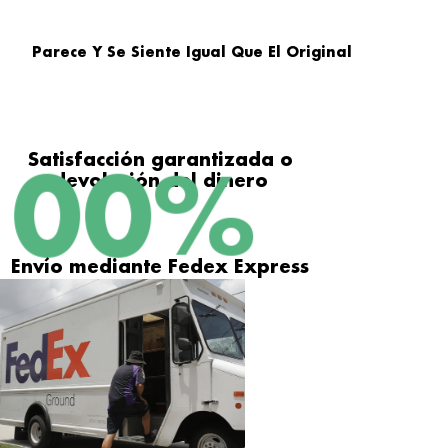
Parece Y Se Siente Igual Que El Original
Satisfacción garantizada o
100
%
devolución del dinero
Envío mediante Fedex Express