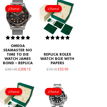
El
El
El
El
precio
precio
precio
precio
¡Oferta!
¡Oferta!
¡Oferta!
¡Oferta!
original
actual
original
actual
era:
es:
era:
es:
£301.00.
£208.12.
£73.10.
£55.90.
OMEGA
SEAMASTER NO
TIME TO DIE
REPLICA ROLEX
WATCH JAMES
WATCH BOX WITH
BOND – REPLICA
PAPERS
£
301.00
£
208.12
£
73.10
£
55.90
El
El
precio
precio
¡Oferta!
¡Oferta!
¡Oferta!
¡Oferta!
original
actual
era:
es:
£73.10.
£47.30.