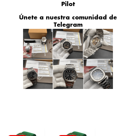
Pilot
Únete a nuestra comunidad de
Telegram
El
El
El
El