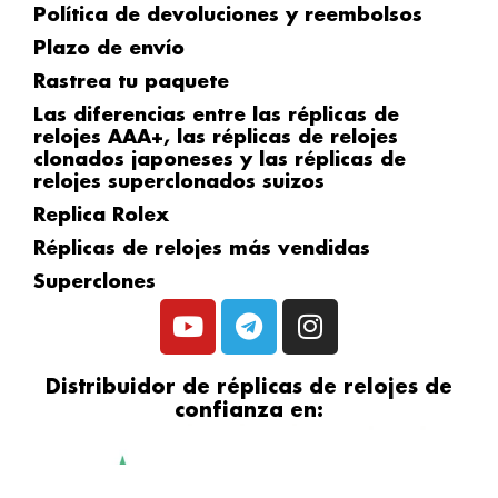
Política de devoluciones y reembolsos
Plazo de envío
Rastrea tu paquete
Las diferencias entre las réplicas de
relojes AAA+, las réplicas de relojes
clonados japoneses y las réplicas de
relojes superclonados suizos
Replica Rolex
Réplicas de relojes más vendidas
Superclones
Y
T
I
o
e
n
u
l
s
Distribuidor de réplicas de relojes de
t
e
t
confianza en:
u
g
a
b
r
g
e
a
r