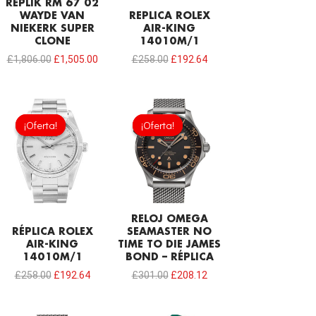
REPLIK RM 67 02
WAYDE VAN
REPLICA ROLEX
NIEKERK SUPER
AIR-KING
CLONE
14010M/1
£
1,806.00
£
1,505.00
£
258.00
£
192.64
El
El
El
El
precio
precio
precio
precio
¡Oferta!
¡Oferta!
¡Oferta!
¡Oferta!
original
actual
original
actual
era:
es:
era:
es:
£258.00.
£192.64.
£301.00.
£208.12.
RELOJ OMEGA
RÉPLICA ROLEX
SEAMASTER NO
AIR-KING
TIME TO DIE JAMES
14010M/1
BOND – RÉPLICA
£
258.00
£
192.64
£
301.00
£
208.12