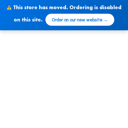
Ir
This store has moved. Ordering is disabled
al
contenido
Order on our new website →
on this site.