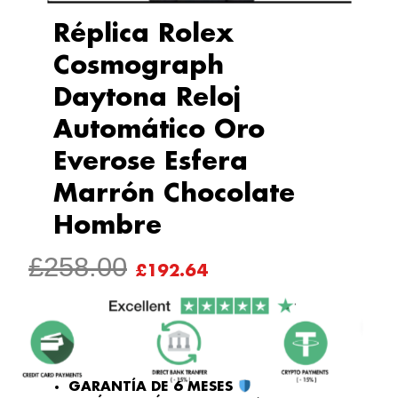
Réplica Rolex
Cosmograph
Daytona Reloj
Automático Oro
Everose Esfera
Marrón Chocolate
Hombre
EL
EL
£
258.00
£
192.64
PRECIO
PRECIO
ORIGINAL
ACTUAL
ERA:
ES:
£258.00.
£192.64.
GARANTÍA DE 6 MESES