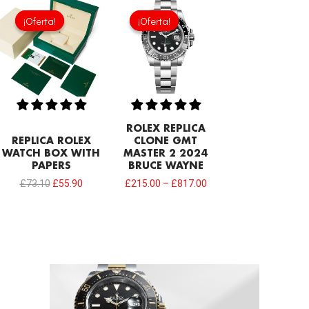
El
El
precio
precio
¡Oferta!
¡Oferta!
¡Oferta!
¡Oferta!
original
actual
era:
es:
£73.10.
£55.90.
ROLEX REPLICA
REPLICA ROLEX
CLONE GMT
WATCH BOX WITH
MASTER 2 2024
PAPERS
BRUCE WAYNE
£
73.10
£
55.90
£
215.00
–
£
817.00