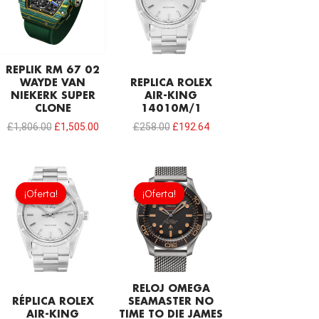
£1,806.00.
£1,505.00.
£258.00.
£192.64.
REPLIK RM 67 02
WAYDE VAN
REPLICA ROLEX
NIEKERK SUPER
AIR-KING
CLONE
14010M/1
£
1,806.00
£
1,505.00
£
258.00
£
192.64
El
El
El
El
precio
precio
precio
precio
¡Oferta!
¡Oferta!
¡Oferta!
¡Oferta!
original
actual
original
actual
era:
es:
era:
es:
£258.00.
£192.64.
£301.00.
£208.12.
RELOJ OMEGA
RÉPLICA ROLEX
SEAMASTER NO
AIR-KING
TIME TO DIE JAMES