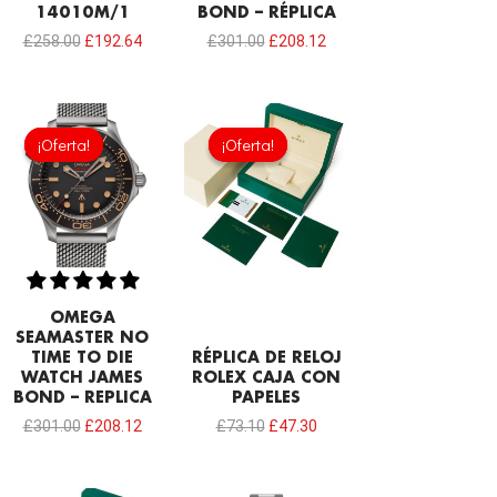
14010M/1
BOND – RÉPLICA
£
258.00
£
192.64
£
301.00
£
208.12
El
El
El
El
precio
precio
precio
precio
¡Oferta!
¡Oferta!
¡Oferta!
¡Oferta!
original
actual
original
actual
era:
es:
era:
es:
£301.00.
£208.12.
£73.10.
£47.30.
OMEGA
SEAMASTER NO
TIME TO DIE
RÉPLICA DE RELOJ
WATCH JAMES
ROLEX CAJA CON
BOND – REPLICA
PAPELES
£
301.00
£
208.12
£
73.10
£
47.30