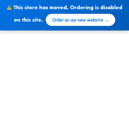
Ir
This store has moved. Ordering is disabled
al
contenido
Order on our new website →
on this site.