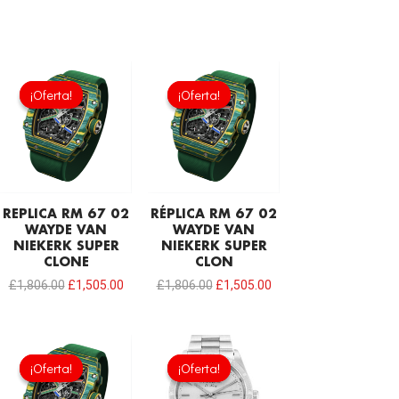
El
El
El
El
precio
precio
precio
precio
¡Oferta!
¡Oferta!
¡Oferta!
¡Oferta!
original
actual
original
actual
era:
es:
era:
es:
£1,806.00.
£1,505.00.
£1,806.00.
£1,505.00.
REPLICA RM 67 02
RÉPLICA RM 67 02
WAYDE VAN
WAYDE VAN
NIEKERK SUPER
NIEKERK SUPER
CLONE
CLON
£
1,806.00
£
1,505.00
£
1,806.00
£
1,505.00
El
El
El
El
precio
precio
precio
precio
¡Oferta!
¡Oferta!
¡Oferta!
¡Oferta!
original
actual
original
actual
era:
es:
era:
es: