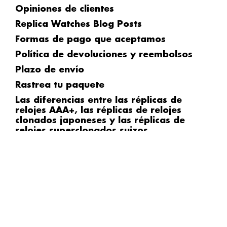
Opiniones de clientes
Replica Watches Blog Posts
Formas de pago que aceptamos
Política de devoluciones y reembolsos
Plazo de envío
Rastrea tu paquete
Las diferencias entre las réplicas de
relojes AAA+, las réplicas de relojes
clonados japoneses y las réplicas de
relojes superclonados suizos
Replica Rolex
Réplicas de relojes más vendidas
Superclones
Y
T
I
o
e
n
u
l
s
Distribuidor de réplicas de relojes de