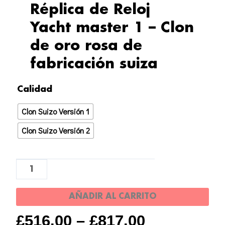
Réplica de Reloj
Yacht master 1 – Clon
de oro rosa de
fabricación suiza
Réplica
Calidad
de
Clon Suizo Versión 1
Reloj
Yacht
Clon Suizo Versión 2
master
1
-
Clon
AÑADIR AL CARRITO
de
oro
£
516.00
–
£
817.00