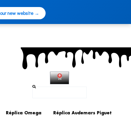
 our new website →
0
Carrito
Buscar
Réplica Omega
Réplica Audemars Piguet