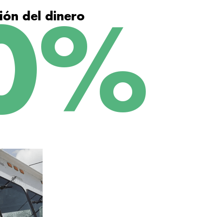
ión del dinero
0
%