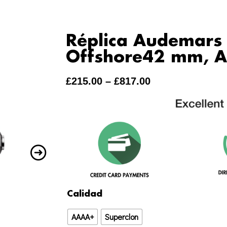
Réplica Audemars 
Offshore42 mm, A
£
215.00
–
£
817.00
Réplica
Calidad
Audemars
AAAA+
Superclon
Piguet