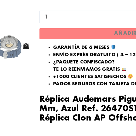
Royal
Oak
Offshore42
mm,
AÑADI
Azul
cantidad
GARANTÍA DE 6 MESES
ENVÍO EXPRÉS GRATUITO ( 4 – 1
¿PAQUETE CONFISCADO?
TE LO REENVIAMOS GRATIS
+1000 CLIENTES SATISFECHOS
PAGOS SEGUROS CON TARJETA D
Réplica Audemars Pig
Mm, Azul Ref. 26470S
Réplica Clon AP Offsh