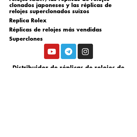
clonados japoneses y las réplicas de
relojes superclonados suizos
Replica Rolex
Réplicas de relojes más vendidas
Superclones
Y
T
I
o
e
n
u
l
s
Distribuidor de réplicas de relojes de
t
e
t
confianza en:
u
g
a
b
r
g
e
a
r
m
a
m