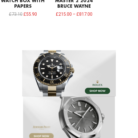
WATCH BOX WITH
MASTER 2 2024
PAPERS
BRUCE WAYNE
£
73.10
£
55.90
£
215.00
–
£
817.00