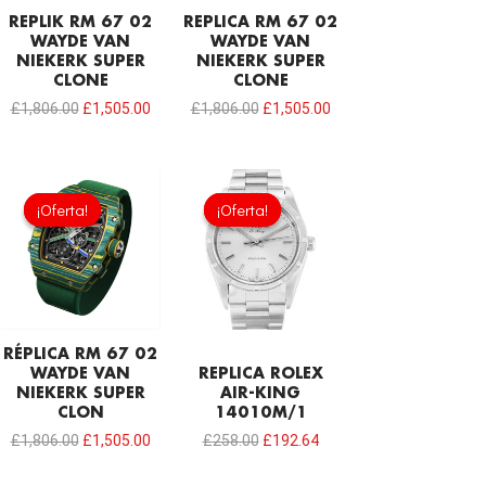
REPLIK RM 67 02
REPLICA RM 67 02
WAYDE VAN
WAYDE VAN
NIEKERK SUPER
NIEKERK SUPER
CLONE
CLONE
£
1,806.00
£
1,505.00
£
1,806.00
£
1,505.00
El
El
El
El
precio
precio
precio
precio
¡Oferta!
¡Oferta!
¡Oferta!
¡Oferta!
original
actual
original
actual
era:
es:
era:
es:
£1,806.00.
£1,505.00.
£258.00.
£192.64.
RÉPLICA RM 67 02
WAYDE VAN
REPLICA ROLEX
NIEKERK SUPER
AIR-KING
CLON
14010M/1
£
1,806.00
£
1,505.00
£
258.00
£
192.64