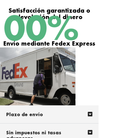
Satisfacción garantizada o
100
%
devolución del dinero
Envío mediante Fedex Express
Plazo de envío
Sin impuestos ni tasas