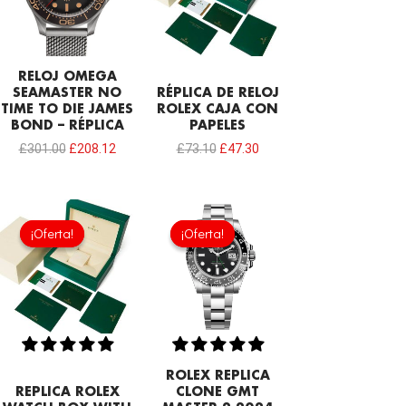
RELOJ OMEGA
SEAMASTER NO
RÉPLICA DE RELOJ
TIME TO DIE JAMES
ROLEX CAJA CON
BOND – RÉPLICA
PAPELES
£
301.00
£
208.12
£
73.10
£
47.30
El
El
precio
precio
¡Oferta!
¡Oferta!
¡Oferta!
¡Oferta!
original
actual
era:
es:
£73.10.
£55.90.
ROLEX REPLICA
REPLICA ROLEX
CLONE GMT