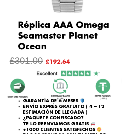
Réplica AAA Omega
Seamaster Planet
Ocean
EL
EL
£
301.00
£
192.64
PRECIO
PRECIO
ORIGINAL
ACTUAL
ERA:
ES:
£301.00.
£192.64.
GARANTÍA DE 6 MESES
ENVÍO EXPRÉS GRATUITO ( 4 – 12
ESTIMACIÓN DE LLEGADA )
¿PAQUETE CONFISCADO?
TE LO REENVIAMOS GRATIS
+1000 CLIENTES SATISFECHOS