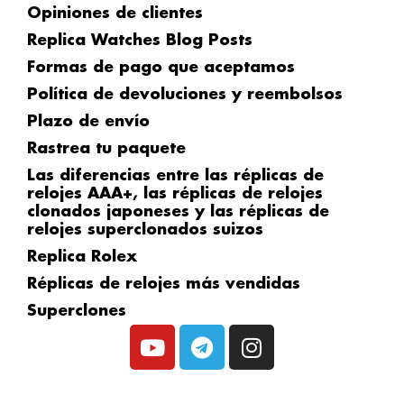
Opiniones de clientes
Replica Watches Blog Posts
Formas de pago que aceptamos
Política de devoluciones y reembolsos
Plazo de envío
Rastrea tu paquete
Las diferencias entre las réplicas de
relojes AAA+, las réplicas de relojes
clonados japoneses y las réplicas de
relojes superclonados suizos
Replica Rolex
Réplicas de relojes más vendidas
Superclones
Y
T
I
o
e
n
u
l
s
Distribuidor de réplicas de relojes de
t
e
t