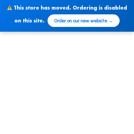
Ir
This store has moved. Ordering is disabled
al
contenido
Order on our new website →
on this site.