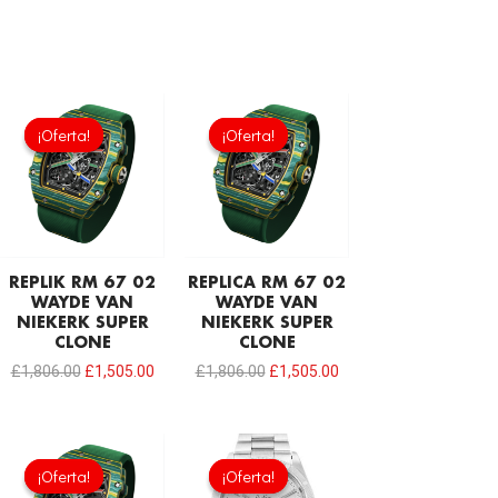
El
El
El
El
precio
precio
precio
precio
¡Oferta!
¡Oferta!
¡Oferta!
¡Oferta!
original
actual
original
actual
era:
es:
era:
es:
£1,806.00.
£1,505.00.
£1,806.00.
£1,505.00.
REPLIK RM 67 02
REPLICA RM 67 02
WAYDE VAN
WAYDE VAN
NIEKERK SUPER
NIEKERK SUPER
CLONE
CLONE
£
1,806.00
£
1,505.00
£
1,806.00
£
1,505.00
El
El
El
El
precio
precio
precio
precio
¡Oferta!
¡Oferta!
¡Oferta!
¡Oferta!
original
actual
original
actual