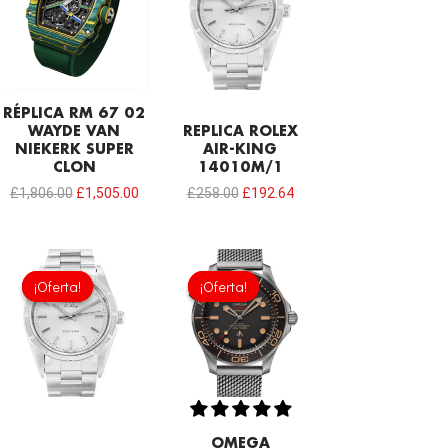
era:
es:
era:
es:
£1,806.00.
£1,505.00.
£258.00.
£192.64.
RÉPLICA RM 67 02
WAYDE VAN
REPLICA ROLEX
NIEKERK SUPER
AIR-KING
CLON
14010M/1
£
1,806.00
£
1,505.00
£
258.00
£
192.64
El
El
El
El
precio
precio
precio
precio
¡Oferta!
¡Oferta!
¡Oferta!
¡Oferta!
original
actual
original
actual
era:
es:
era:
es:
£258.00.
£192.64.
£301.00.
£208.12.
OMEGA