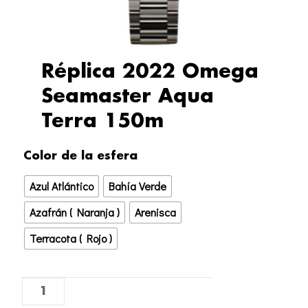
Réplica 2022 Omega
Seamaster Aqua
Terra 150m
Réplica
Color de la esfera
2022
Azul Atlántico
Bahía Verde
Omega
Seamaster
Azafrán ( Naranja )
Arenisca
Aqua
Terracota ( Rojo )
Terra
150m
cantidad