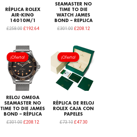
SEAMASTER NO
RÉPLICA ROLEX
TIME TO DIE
AIR-KING
WATCH JAMES
14010M/1
BOND – REPLICA
£
258.00
£
192.64
£
301.00
£
208.12
El
El
El
El
precio
precio
precio
precio
¡Oferta!
¡Oferta!
¡Oferta!
¡Oferta!
original
actual
original
actual
era:
es:
era:
es:
£301.00.
£208.12.
£73.10.
£47.30.
RELOJ OMEGA
SEAMASTER NO
RÉPLICA DE RELOJ
TIME TO DIE JAMES
ROLEX CAJA CON
BOND – RÉPLICA
PAPELES
£
301.00
£
208.12
£
73.10
£
47.30