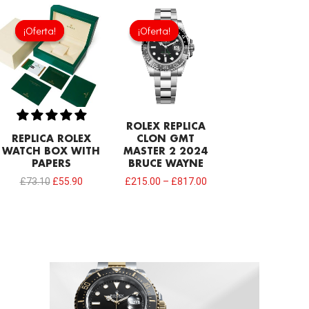
El
El
precio
precio
¡Oferta!
¡Oferta!
¡Oferta!
¡Oferta!
original
actual
era:
es:
£73.10.
£55.90.
ROLEX REPLICA
REPLICA ROLEX
CLON GMT
WATCH BOX WITH
MASTER 2 2024
PAPERS
BRUCE WAYNE
£
73.10
£
55.90
£
215.00
–
£
817.00