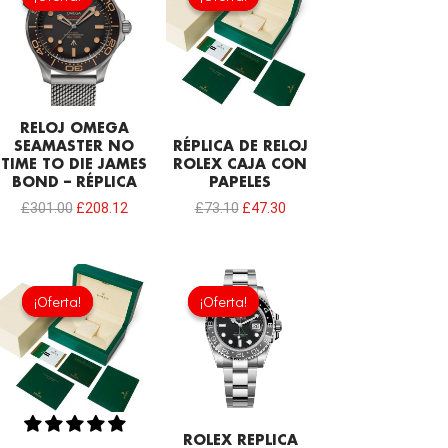
original
actual
original
actual
era:
es:
era:
es:
£301.00.
£208.12.
£73.10.
£47.30.
RELOJ OMEGA
SEAMASTER NO
RÉPLICA DE RELOJ
TIME TO DIE JAMES
ROLEX CAJA CON
BOND – RÉPLICA
PAPELES
£
301.00
£
208.12
£
73.10
£
47.30
El
El
precio
precio
¡Oferta!
¡Oferta!
¡Oferta!
¡Oferta!
original
actual
era:
es:
£73.10.
£55.90.
ROLEX REPLICA