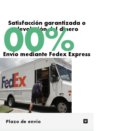
Satisfacción garantizada o
100
%
devolución del dinero
Envío mediante Fedex Express
Plazo de envío