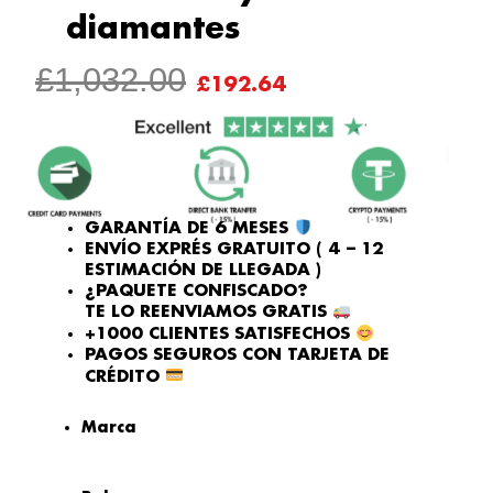
diamantes
EL
EL
£
1,032.00
£
192.64
PRECIO
PRECIO
ORIGINAL
ACTUAL
ERA:
ES:
£1,032.00.
£192.64.
GARANTÍA DE 6 MESES
ENVÍO EXPRÉS GRATUITO ( 4 – 12
ESTIMACIÓN DE LLEGADA )
¿PAQUETE CONFISCADO?
TE LO REENVIAMOS GRATIS
+1000 CLIENTES SATISFECHOS
PAGOS SEGUROS CON TARJETA DE
CRÉDITO
Marca