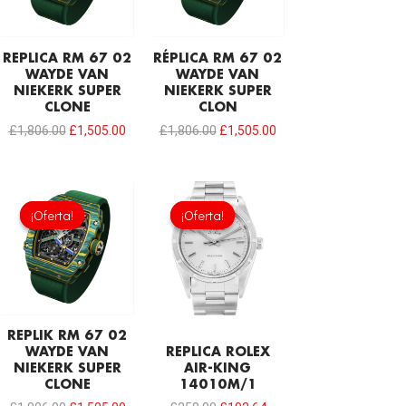
REPLICA RM 67 02
RÉPLICA RM 67 02
WAYDE VAN
WAYDE VAN
NIEKERK SUPER
NIEKERK SUPER
CLONE
CLON
£
1,806.00
£
1,505.00
£
1,806.00
£
1,505.00
El
El
El
El
precio
precio
precio
precio
¡Oferta!
¡Oferta!
¡Oferta!
¡Oferta!
original
actual
original
actual
era:
es:
era:
es:
£1,806.00.
£1,505.00.
£258.00.
£192.64.
REPLIK RM 67 02
WAYDE VAN
REPLICA ROLEX
NIEKERK SUPER
AIR-KING
CLONE
14010M/1