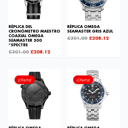
RÉPLICA DEL
RÉPLICA OMEGA
CRONÓMETRO MAESTRO
SEAMASTER GRIS AZUL
COAXIAL OMEGA
£
301.00
£
208.12
SEAMASTER 300
“SPECTRE
£
301.00
£
208.12
El
El
precio
precio
¡Oferta!
¡Oferta!
original
actual
era:
es:
£301.00.
£192.6