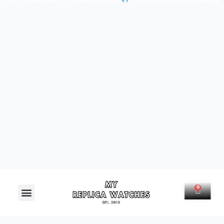
Menú
0
Carrit