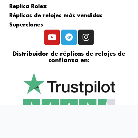
Replica Rolex
Réplicas de relojes más vendidas
Superclones
Y
T
I
o
e
n
u
l
s
Distribuidor de réplicas de relojes de
t
e
t
confianza en:
u
g
a
b
r
g
e
a
r
m
a
m