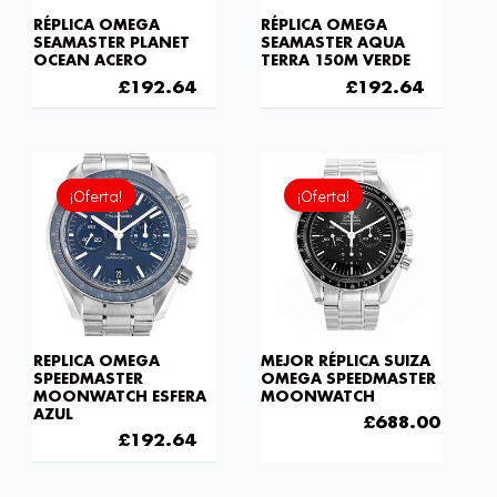
RÉPLICA OMEGA
RÉPLICA OMEGA
SEAMASTER PLANET
SEAMASTER AQUA
OCEAN ACERO
TERRA 150M VERDE
£
301.00
£
192.64
£
301.00
£
192.64
El
El
El
El
precio
precio
precio
preci
¡Oferta!
¡Oferta!
original
actual
original
actual
era:
es:
era:
es:
£301.00.
£192.64.
£1,032.00.
£688.
REPLICA OMEGA
MEJOR RÉPLICA SUIZA
SPEEDMASTER
OMEGA SPEEDMASTER
MOONWATCH ESFERA
MOONWATCH
AZUL
£
1,032.00
£
688.00
£
301.00
£
192.64