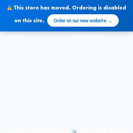
Ir
This store has moved. Ordering is disabled
al
contenido
Order on our new website →
on this site.
 40% OFF - Limited Time
.
Free Express Shipping |
Not 