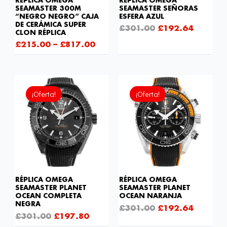
RÉPLICA OMEGA
RÉPLICA OMEGA
SEAMASTER 300M
SEAMASTER SEÑORAS
“NEGRO NEGRO” CAJA
ESFERA AZUL
DE CERÁMICA SUPER
£
301.00
£
192.64
CLON RÉPLICA
£
215.00
–
£
817.00
El
El
El
El
precio
precio
precio
precio
¡Oferta!
¡Oferta!
original
actual
original
actual
era:
es:
era:
es:
£301.00.
£197.80.
£301.00.
£192.6
RÉPLICA OMEGA
RÉPLICA OMEGA
SEAMASTER PLANET
SEAMASTER PLANET
OCEAN COMPLETA
OCEAN NARANJA
NEGRA
£
301.00
£
192.64
£
301.00
£
197.80