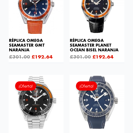
£301.00.
£192.64.
£301.00.
£192.6
RÉPLICA OMEGA
RÉPLICA OMEGA
SEAMASTER GMT
SEAMASTER PLANET
NARANJA
OCEAN BISEL NARANJA
£
301.00
£
192.64
£
301.00
£
192.64
El
El
El
El
precio
precio
precio
precio
¡Oferta!
¡Oferta!
original
actual
original
actual
era:
es:
era:
es:
£301.00.
£192.64.
£301.00.
£192.6