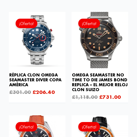
El
El
El
El
precio
precio
precio
precio
¡Oferta!
¡Oferta!
original
actual
original
actual
era:
es:
era:
es:
£301.00.
£206.40.
£1,118.00.
£731.
RÉPLICA CLON OMEGA
OMEGA SEAMASTER NO
SEAMASTER DIVER COPA
TIME TO DIE JAMES BOND
AMÉRICA
REPLICA – EL MEJOR RELOJ
CLON SUIZO
£
301.00
£
206.40
£
1,118.00
£
731.00
El
El
El
El
precio
precio
precio
precio
¡Oferta!
¡Oferta!
original
actual
original
actual
era:
es:
era:
es: