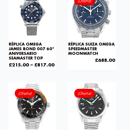
¡Oferta!
original
actual
era:
es:
£1,032.00.
£688.
RÉPLICA OMEGA
RÉPLICA SUIZA OMEGA
JAMES BOND 007 60º
SPEEDMASTER
ANIVERSARIO
MOONWATCH
SEAMASTER TOP
£
1,032.00
£
688.00
£
215.00
–
£
817.00
El
El
El
El
precio
precio
precio
precio
¡Oferta!
¡Oferta!
original
actual
original
actual
era:
es:
era:
es:
£301.00.
£192.64.
£301.00.
£192.6