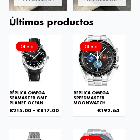
12 PRODUCTOS
28 PRODUCTOS
Últimos productos
El
El
precio
precio
¡Oferta!
¡Oferta!
original
actual
era:
es:
£301.00.
£192.6
RÉPLICA OMEGA
REPLICA OMEGA
SEAMASTER GMT
SPEEDMASTER
PLANET OCEAN
MOONWATCH
£
215.00
–
£
817.00
£
301.00
£
192.64
El
El
precio
preci