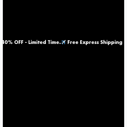
 - Limited Time
.
Free Express Shipping |
Top R