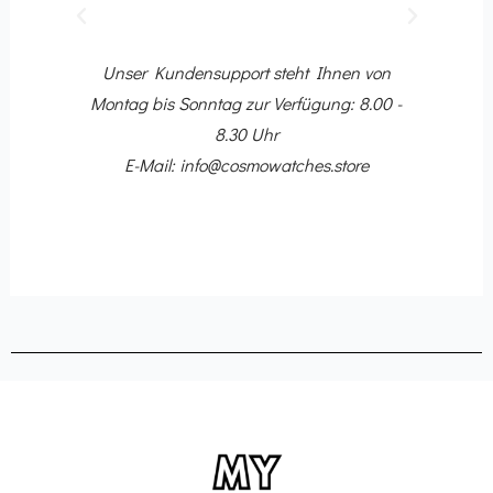
Voriger
Nächster
10
Dir
 Ihr
Unser Kundensupport steht Ihnen von
ing-
Montag bis Sonntag zur Verfügung: 8.00 -
8.30 Uhr
E-Mail: info@cosmowatches.store