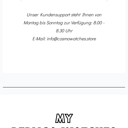
Voriger
Nächster
10
Dir
 Ihr
Unser Kundensupport steht Ihnen von
ing-
Montag bis Sonntag zur Verfügung: 8.00 -
8.30 Uhr
E-Mail: info@cosmowatches.store