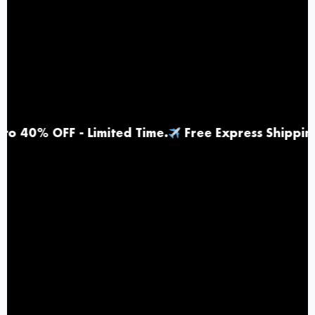
F - Limited Time
.
Free Express Shipping |
Top 