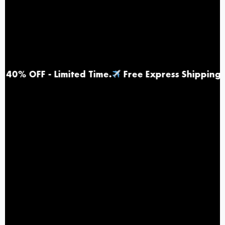
 Limited Time
.
Free Express Shipping |
Top Rat