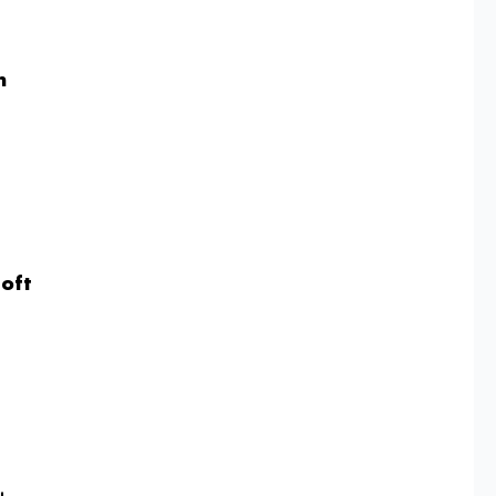
n
 oft