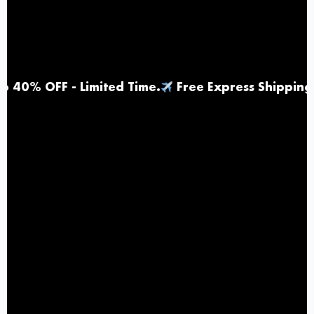
F - Limited Time
.
Free Express Shipping |
Top 