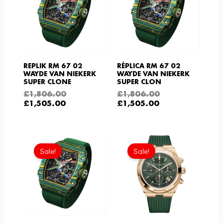
£1,505.00.
£1,806.00
£1,505.00.
£1,806.00
REPLIK RM 67 02
RÉPLICA RM 67 02
WAYDE VAN NIEKERK
WAYDE VAN NIEKERK
SUPER CLONE
SUPER CLON
£
1,806.00
£
1,806.00
£
1,505.00
£
1,505.00
Aktueller
Ursprünglicher
Ursprüngliche
Aktue
Preis
Preis
Preis
Preis
Sale!
Sale!
ist:
war:
war:
ist:
£1,505.00.
£1,806.00
£1,032.00
£645.