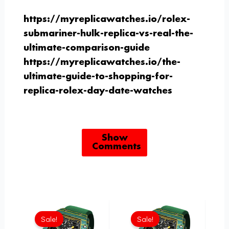
https://myreplicawatches.io/rolex-
submariner-hulk-replica-vs-real-the-
ultimate-comparison-guide
https://myreplicawatches.io/the-
ultimate-guide-to-shopping-for-
replica-rolex-day-date-watches
Show
Comments
Aktueller
Ursprünglicher
Aktueller
Ursprünglicher
Preis
Preis
Preis
Preis
Sale!
Sale!
ist:
war:
ist:
war: