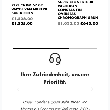
SUPER CLONE REPLIK
REPLICA RM 67 02
VACHERON
WAYDE VAN NIEKERK
CONSTANTIN
SUPER CLONE
OVERSEAS
CHRONOGRAPH GRÜN
£
1,806.00
£
1,505.00
£
1,032.00
£
645.00
Ihre Zufriedenheit, unsere
Priorität.
Voriger
Nächster
10
Dir
 Ihr
Unser Kundensupport steht Ihnen von
ing-
Montag bis Sonntag zur Verfügung: 8.00 -