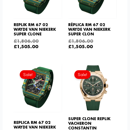
REPLIK RM 67 02
RÉPLICA RM 67 02
WAYDE VAN NIEKERK
WAYDE VAN NIEKERK
SUPER CLONE
SUPER CLON
£
1,806.00
£
1,806.00
£
1,505.00
£
1,505.00
Aktueller
Ursprünglicher
Ursprüngliche
Aktue
Preis
Preis
Preis
Preis
Sale!
Sale!
ist:
war:
war:
ist:
£1,505.00.
£1,806.00
£1,032.00
£645.
SUPER CLONE REPLIK
REPLICA RM 67 02
VACHERON
WAYDE VAN NIEKERK
CONSTANTIN