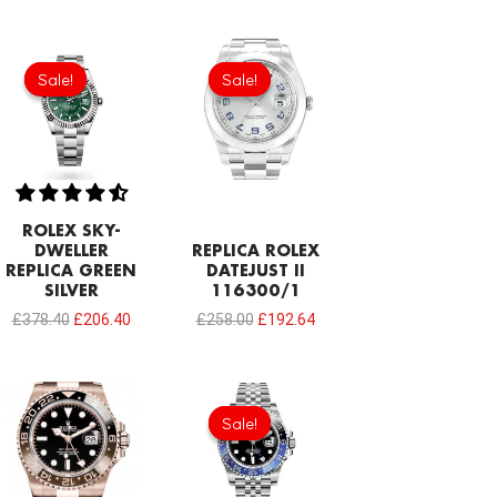
Original
Current
Original
Current
price
price
price
price
Sale!
Sale!
Sale!
Sale!
was:
is:
was:
is:
£378.40.
£206.40.
£258.00.
£192.64.
ROLEX SKY-
DWELLER
REPLICA ROLEX
REPLICA GREEN
DATEJUST II
SILVER
116300/1
£
378.40
£
206.40
£
258.00
£
192.64
Original
Current
price
price
Sale!
Sale!
was:
is:
£258.00.
£206.40.