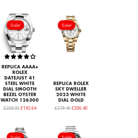
Original
Current
Original
Current
price
price
price
price
Sale!
Sale!
Sale!
Sale!
was:
is:
was:
is:
£258.00.
£192.64.
£378.40.
£206.40.
REPLICA AAAA+
ROLEX
DATEJUST 41
STEEL WHITE
REPLICA ROLEX
DIAL SMOOTH
SKY DWELLER
BEZEL OYSTER
2023 WHITE
WATCH 126300
DIAL GOLD
£
258.00
£
192.64
£
378.40
£
206.40
Original
Current
Original
Current
price
price
price
price
Sale!
Sale!
Sale!
Sale!