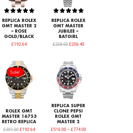
REPLICA ROLEX
REPLICA ROLEX
GMT MASTER 2
GMT MASTER
– ROSE
JUBILEE –
GOLD/BLACK
BATGIRL
£
192.64
£
258.00
£
206.40
Original
Current
price
price
Sale!
Sale!
was:
is:
£301.00.
£192.64.
REPLICA SUPER
ROLEX GMT
CLONE PEPSI
MASTER 16753
ROLEX GMT
RETRO REPLICA
MASTER 2
£
301.00
£
192.64
£
516.00
–
£
774.00