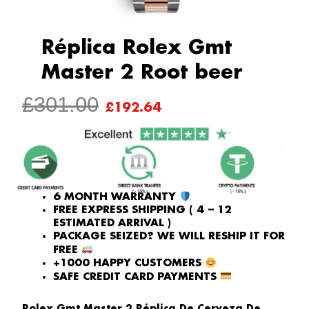
Réplica Rolex Gmt
Master 2 Root beer
ORIGINAL
CURRENT
£
301.00
£
192.64
PRICE
PRICE
WAS:
IS:
£301.00.
£192.64.
6 MONTH WARRANTY
FREE EXPRESS SHIPPING ( 4 – 12
ESTIMATED ARRIVAL )
PACKAGE SEIZED? WE WILL RESHIP IT FOR
FREE
+1000 HAPPY CUSTOMERS
SAFE CREDIT CARD PAYMENTS