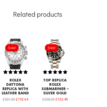
Related products
Original
Current
Original
Current
price
price
price
price
Sale!
Sale!
Sale!
Sale!
was:
is:
was:
is:
£301.00.
£192.64.
£258.00.
£163.40.
ROLEX
TOP REPLICA
DAYTONA
ROLEX
REPLICA WITH
SUBMARINER –
LEATHER BAND
SILVER GOLD
£
301.00
£
192.64
£
258.00
£
163.40