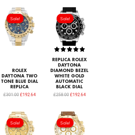
Original
Current
Original
Current
price
price
price
price
Sale!
Sale!
Sale!
Sale!
was:
is:
was:
is:
£301.00.
£192.64.
£258.00.
£192.64.
REPLICA ROLEX
DAYTONA
ROLEX
DIAMOND BEZEL
DAYTONA TWO
WHITE GOLD
TONE BLUE DIAL
AUTOMATIC
REPLICA
BLACK DIAL
£
301.00
£
192.64
£
258.00
£
192.64
Original
Current
Original
Current
price
price
price
price
Sale!
Sale!
Sale!
Sale!
was:
is:
was:
is:
£301.00.
£192.64.
£301.00.
£192.64.