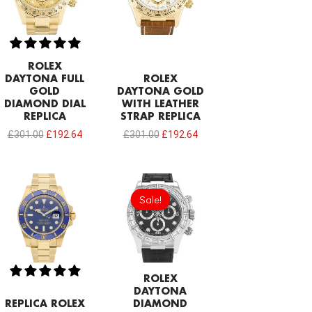
ROLEX
DAYTONA FULL
ROLEX
GOLD
DAYTONA GOLD
DIAMOND DIAL
WITH LEATHER
REPLICA
STRAP REPLICA
£
301.00
£
192.64
£
301.00
£
192.64
Original
Current
price
price
Sale!
Sale!
was:
is:
£301.00.
£192.64.
ROLEX
DAYTONA
REPLICA ROLEX
DIAMOND