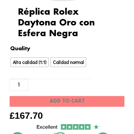
Réplica Rolex
Daytona Oro con
Esfera Negra
Réplica
Quality
Rolex
Alta calidad (1:1)
Calidad normal
Daytona
Oro
con
Esfera
Negra
ADD TO CART
quantity
£
167.70