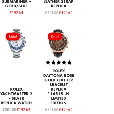
SUBMARINER –
LEATHER STRAP
GOLD/BLUE
REPLICA
£
192.64
£
301.00
£
192.64
Original
Current
Original
Current
price
price
price
price
Sale!
Sale!
Sale!
Sale!
was:
is:
was:
is:
£301.00.
£192.64.
£301.00.
£192.64.
ROLEX
DAYTONA ROSE
GOLD LEATHER
BRACELET
ROLEX
REPLICA
YACHTMASTER 2
116515 LN
– SILVER
LIMITED
REPLICA WATCH
EDITION
£
301.00
£
192.64
£
301.00
£
192.64