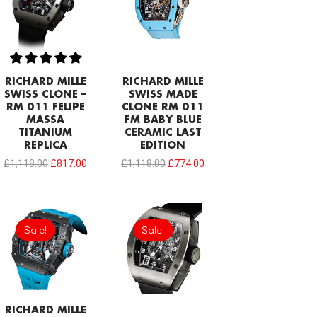
£1,118.00.
£817.00.
£1,118.00.
£774.00.
RICHARD MILLE
RICHARD MILLE
SWISS CLONE –
SWISS MADE
RM 011 FELIPE
CLONE RM 011
MASSA
FM BABY BLUE
TITANIUM
CERAMIC LAST
REPLICA
EDITION
£
1,118.00
£
817.00
£
1,118.00
£
774.00
Original
Current
Original
Current
price
price
price
price
Sale!
Sale!
Sale!
Sale!
was:
is:
was:
is:
£1,978.00.
£1,685.60.
£1,290.00.
£817.00.
RICHARD MILLE