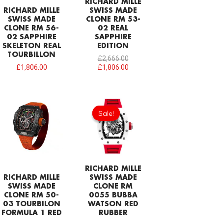
RICHARD MILLE
RICHARD MILLE
SWISS MADE
SWISS MADE
CLONE RM 53-
CLONE RM 56-
02 REAL
02 SAPPHIRE
SAPPHIRE
SKELETON REAL
EDITION
TOURBILLON
£
2,666.00
£
1,806.00
£
1,806.00
Original
Current
price
price
Sale!
Sale!
was:
is:
£1,032.00.
£731.00.
RICHARD MILLE
RICHARD MILLE
SWISS MADE
SWISS MADE
CLONE RM
CLONE RM 50-
0055 BUBBA
03 TOURBILON
WATSON RED
FORMULA 1 RED
RUBBER