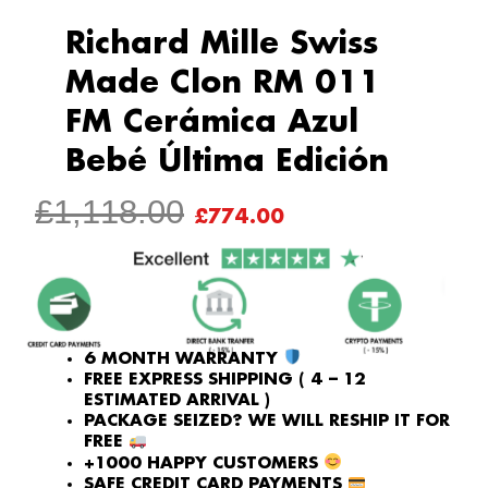
Richard Mille Swiss
Made Clon RM 011
FM Cerámica Azul
Bebé Última Edición
ORIGINAL
CURRENT
£
1,118.00
£
774.00
PRICE
PRICE
WAS:
IS:
£1,118.00.
£774.00.
6 MONTH WARRANTY
FREE EXPRESS SHIPPING ( 4 – 12
ESTIMATED ARRIVAL )
PACKAGE SEIZED? WE WILL RESHIP IT FOR
FREE
+1000 HAPPY CUSTOMERS
SAFE CREDIT CARD PAYMENTS