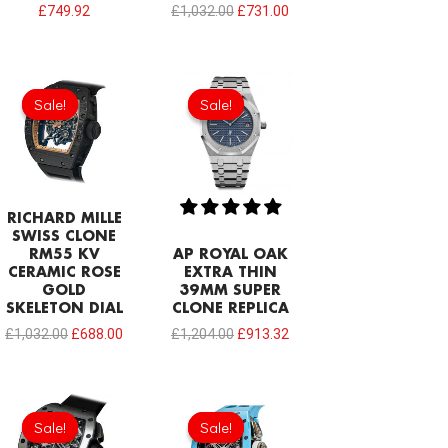
£
749.92
£
1,032.00
£
731.00
Original
Current
Original
Current
price
price
price
price
Sale!
Sale!
Sale!
Sale!
was:
is:
was:
is:
£1,032.00.
£688.00.
£1,204.00.
£913.32.
RICHARD MILLE
SWISS CLONE
RM55 KV
AP ROYAL OAK
CERAMIC ROSE
EXTRA THIN
GOLD
39MM SUPER
SKELETON DIAL
CLONE REPLICA
£
1,032.00
£
688.00
£
1,204.00
£
913.32
Original
Current
Original
Current
price
price
price
price
Sale!
Sale!
Sale!
Sale!
was:
is:
was:
is: