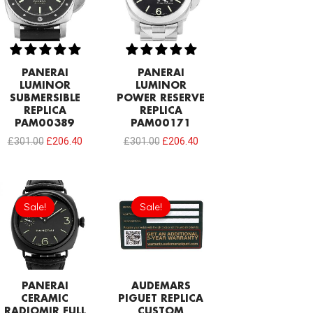
PANERAI
PANERAI
LUMINOR
LUMINOR
SUBMERSIBLE
POWER RESERVE
REPLICA
REPLICA
PAM00389
PAM00171
£
301.00
£
206.40
£
301.00
£
206.40
Original
Current
Original
Current
price
price
price
price
Sale!
Sale!
Sale!
Sale!
was:
is:
was:
is:
£301.00.
£206.40.
£189.20.
£94.60.
PANERAI
AUDEMARS
CERAMIC
PIGUET REPLICA
RADIOMIR FULL
CUSTOM