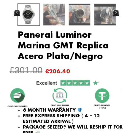
Panerai Luminor
Marina GMT Replica
Acero Plata/Negro
ORIGINAL
CURRENT
£
301.00
£
206.40
PRICE
PRICE
WAS:
IS:
£301.00.
£206.40.
6 MONTH WARRANTY
FREE EXPRESS SHIPPING ( 4 – 12
ESTIMATED ARRIVAL )
PACKAGE SEIZED? WE WILL RESHIP IT FOR