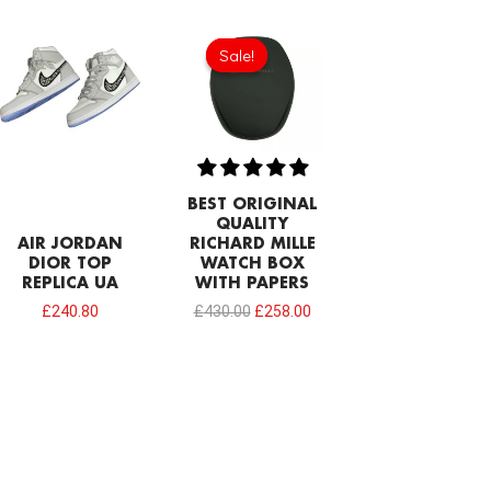
Original
Current
price
price
Sale!
Sale!
was:
is:
£430.00.
£258.00.
BEST ORIGINAL
QUALITY
AIR JORDAN
RICHARD MILLE
DIOR TOP
WATCH BOX
REPLICA UA
WITH PAPERS
£
240.80
£
430.00
£
258.00