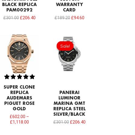
BLACK REPLICA
WARRANTY
PAM00292
CARD
£
301.00
£
206.40
£
189.20
£
94.60
Original
Current
price
price
Sale!
Sale!
was:
is:
£301.00.
£206.40.
SUPER CLONE
REPLICA
PANERAI
AUDEMARS
LUMINOR
PIGUET ROSE
MARINA GMT
GOLD
REPLICA STEEL
SILVER/BLACK
£
602.00
–
£
1,118.00
£
301.00
£
206.40