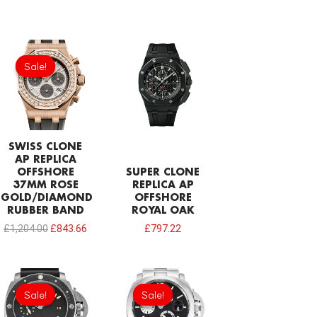
Original
Current
price
price
Sale!
Sale!
was:
is:
£1,204.00.
£843.66.
SWISS CLONE
AP REPLICA
OFFSHORE
SUPER CLONE
37MM ROSE
REPLICA AP
GOLD/DIAMOND
OFFSHORE
RUBBER BAND
ROYAL OAK
£
1,204.00
£
843.66
£
797.22
Original
Current
Original
Current
price
price
price
price
Sale!
Sale!
Sale!
Sale!
was:
is:
was:
is:
£301.00.
£206.40.
£301.00.
£206.40.