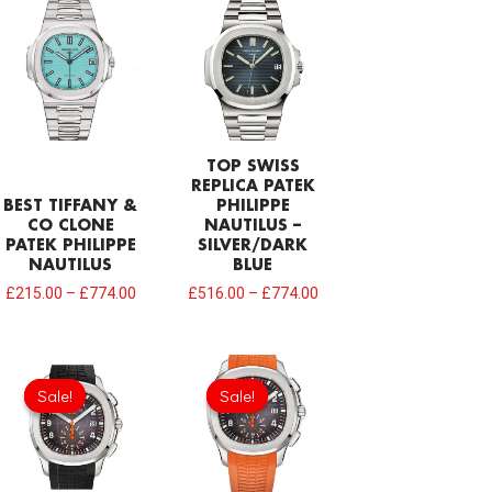
TOP SWISS
REPLICA PATEK
BEST TIFFANY &
PHILIPPE
CO CLONE
NAUTILUS –
PATEK PHILIPPE
SILVER/DARK
NAUTILUS
BLUE
£
215.00
–
£
774.00
£
516.00
–
£
774.00
Original
Current
Original
Current
price
price
price
price
Sale!
Sale!
Sale!
Sale!
was:
is:
was:
is:
£301.00.
£208.12.
£301.00.
£208.12.