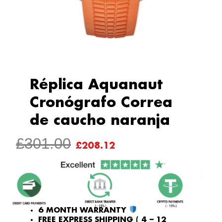
Réplica Aquanaut
Cronógrafo Correa
de caucho naranja
ORIGINAL
CURRENT
£
301.00
£
208.12
PRICE
PRICE
WAS:
IS:
£301.00.
£208.12.
6 MONTH WARRANTY
FREE EXPRESS SHIPPING ( 4 – 12