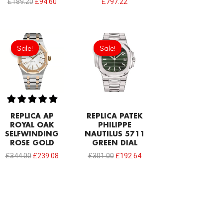
£
189.20
£
94.60
£
797.22
Original
Current
Original
Current
price
price
price
price
Sale!
Sale!
Sale!
Sale!
was:
is:
was:
is:
£344.00.
£239.08.
£301.00.
£192.64.
REPLICA AP
REPLICA PATEK
ROYAL OAK
PHILIPPE
SELFWINDING
NAUTILUS 5711
ROSE GOLD
GREEN DIAL
£
344.00
£
239.08
£
301.00
£
192.64