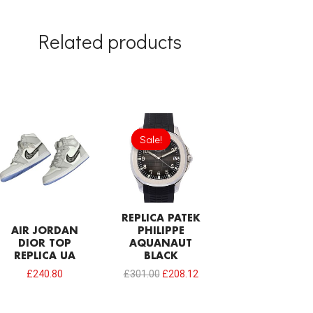
Related products
Original
Current
price
price
Sale!
Sale!
was:
is:
£301.00.
£208.12.
REPLICA PATEK
AIR JORDAN
PHILIPPE
DIOR TOP
AQUANAUT
REPLICA UA
BLACK
£
240.80
£
301.00
£
208.12