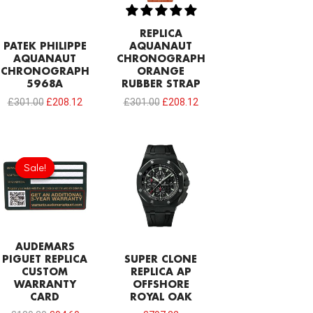
REPLICA
PATEK PHILIPPE
AQUANAUT
AQUANAUT
CHRONOGRAPH
CHRONOGRAPH
ORANGE
5968A
RUBBER STRAP
£
301.00
£
208.12
£
301.00
£
208.12
Original
Current
price
price
Sale!
Sale!
was:
is:
£189.20.
£94.60.
AUDEMARS
PIGUET REPLICA
SUPER CLONE
CUSTOM
REPLICA AP
WARRANTY
OFFSHORE
CARD
ROYAL OAK