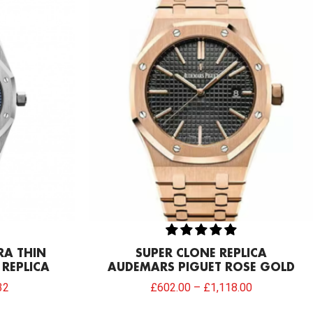
l
Current
price
is:
.00.
£913.32.
RA THIN
SUPER CLONE REPLICA
REPLICA
AUDEMARS PIGUET ROSE GOLD
32
£
602.00
–
£
1,118.00