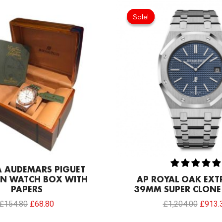
Original
Current
Origina
price
price
price
Sale!
Sale!
was:
is:
was:
£154.80.
£68.80.
£1,204
A AUDEMARS PIGUET
N WATCH BOX WITH
AP ROYAL OAK EXT
PAPERS
39MM SUPER CLONE 
£
154.80
£
68.80
£
1,204.00
£
913.