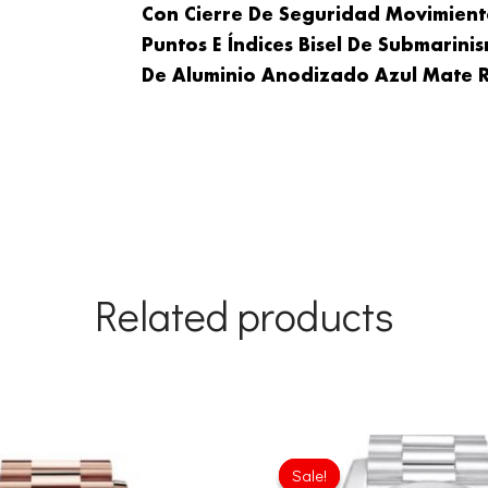
Con Cierre De Seguridad Movimien
Puntos E Índices Bisel De Submarini
De Aluminio Anodizado Azul Mate 
Related products
Original
Current
Origina
price
price
price
Sale!
Sale!
was:
is:
was: