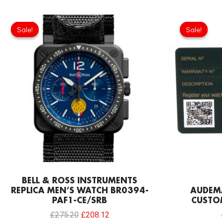
Original
Current
price
price
Sale!
Sale!
Sale!
Sale!
was:
is:
£275.20.
£208.12.
BELL & ROSS INSTRUMENTS
REPLICA MEN’S WATCH BR0394-
AUDEMA
PAF1-CE/SRB
CUSTO
£
275.20
£
208.12