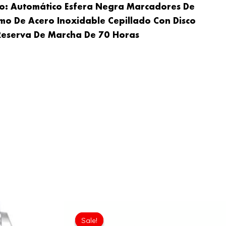
to: Automático Esfera Negra Marcadores De
smo De Acero Inoxidable Cepillado Con Disco
Reserva De Marcha De 70 Horas
l
Current
Original
Current
price
price
price
Sale!
Sale!
is:
was:
is: