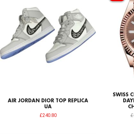
SWISS C
AIR JORDAN DIOR TOP REPLICA
DAY
UA
C
£
240.80
£