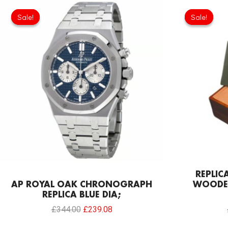
Original
Current
price
price
Sale!
Sale!
Sale!
Sale!
was:
is:
£344.00.
£239.08.
REPLIC
AP ROYAL OAK CHRONOGRAPH
WOODE
REPLICA BLUE DIA;
£
344.00
£
239.08