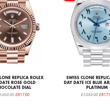
£1,032.00.
£817.00.
£1,032
LONE REPLICA ROLEX
SWISS CLONE REPLI
DATE ROSE GOLD
DAY DATE ICE BLUE AR
HOCOLATE DIAL
PLATINUM
1,032.00
£
817.00
£
1,032.00
£
817.