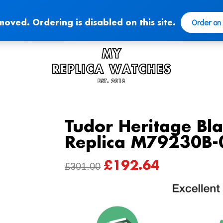
Order on
moved. Ordering is disabled on this site.
Tudor Heritage Bla
Replica M79230B-
£
192.64
ORIGINAL
CURRENT
£
301.00
PRICE
PRICE
WAS:
IS:
£301.00.
£192.64.