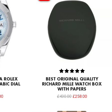
.00.
£817.00.
£430.00.
£258.00.
CA ROLEX
BEST ORIGINAL QUALITY
ABIC DIAL
RICHARD MILLE WATCH BOX
WITH PAPERS
00
£
430.00
£
258.00