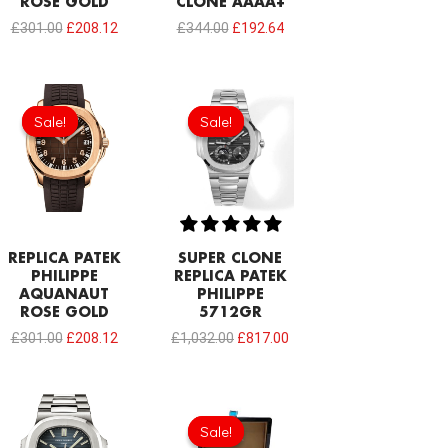
ROSE GOLD
CLONE AAAA+
£
301.00
£
208.12
£
344.00
£
192.64
Original
Current
Original
Current
price
price
price
price
Sale!
Sale!
Sale!
Sale!
was:
is:
was:
is:
£301.00.
£208.12.
£1,032.00.
£817.00.
REPLICA PATEK
SUPER CLONE
PHILIPPE
REPLICA PATEK
AQUANAUT
PHILIPPE
ROSE GOLD
5712GR
£
301.00
£
208.12
£
1,032.00
£
817.00
Original
Current
price
price
Sale!
Sale!
was:
is: