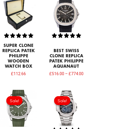
SUPER CLONE
REPLICA PATEK
BEST SWISS
PHILIPPE
CLONE REPLICA
WOODEN
PATEK PHILIPPE
WATCH BOX
AQUANAUT
£
112.66
£
516.00
–
£
774.00
Original
Current
Original
Current
price
price
price
price
Sale!
Sale!
Sale!
Sale!
was:
is:
was:
is:
£1,118.00.
£817.00.
£1,677.00.
£1,118.00.