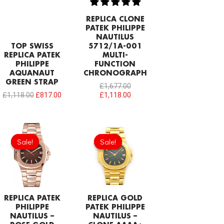
REPLICA CLONE
PATEK PHILIPPE
NAUTILUS
TOP SWISS
5712/1A-001
REPLICA PATEK
MULTI-
PHILIPPE
FUNCTION
AQUANAUT
CHRONOGRAPH
GREEN STRAP
£
1,677.00
£
1,118.00
£
817.00
£
1,118.00
Original
Current
Original
Current
price
price
price
price
Sale!
Sale!
Sale!
Sale!
was:
is:
was:
is:
£301.00.
£208.12.
£344.00.
£192.64.
REPLICA PATEK
REPLICA GOLD
PHILIPPE
PATEK PHILIPPE
NAUTILUS –
NAUTILUS –