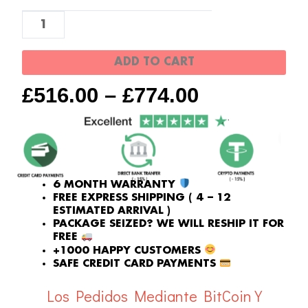
Nautilus
-
Plata/Azul
ADD TO CART
oscuro
quantity
£
516.00
–
£
774.00
6 MONTH WARRANTY
FREE EXPRESS SHIPPING ( 4 – 12
ESTIMATED ARRIVAL )
PACKAGE SEIZED? WE WILL RESHIP IT FOR
FREE
+1000 HAPPY CUSTOMERS
SAFE CREDIT CARD PAYMENTS
Los Pedidos Mediante BitCoin Y