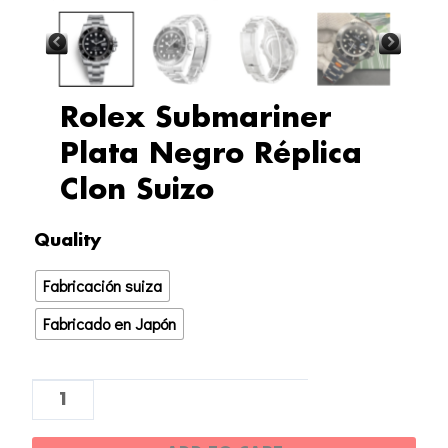
Rolex Submariner
Plata Negro Réplica
Clon Suizo
Rolex
Quality
Submariner
Fabricación suiza
Plata
Negro
Fabricado en Japón
Réplica
Clon
Suizo
quantity