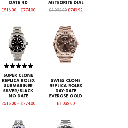
DATE 40
METEORITE DIAL
£
516.00
–
£
774.00
£
1,032.00
£
749.92
SUPER CLONE
REPLICA ROLEX
SWISS CLONE
SUBMARINER
REPLICA ROLEX
SILVER/BLACK
DAY-DATE
NO DATE
EVEROSE GOLD
£
516.00
–
£
774.00
£
1,032.00