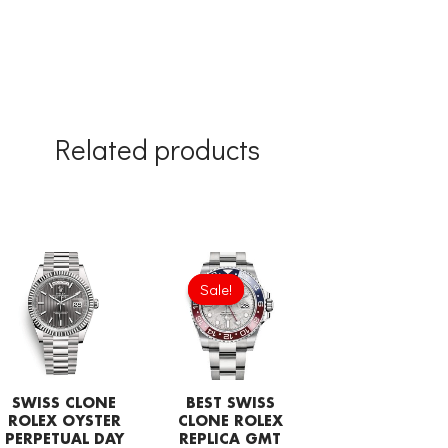
Related products
Original
Current
price
price
Sale!
Sale!
was:
is:
£1,032.00.
£749.92.
SWISS CLONE
BEST SWISS
ROLEX OYSTER
CLONE ROLEX
PERPETUAL DAY
REPLICA GMT