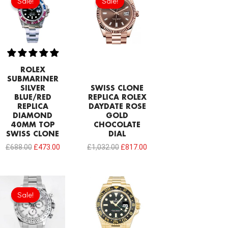
Sale!
Sale!
Sale!
Sale!
was:
is:
was:
is:
£688.00.
£473.00.
£1,032.00.
£817.00.
ROLEX
SUBMARINER
SILVER
SWISS CLONE
BLUE/RED
REPLICA ROLEX
REPLICA
DAYDATE ROSE
DIAMOND
GOLD
40MM TOP
CHOCOLATE
SWISS CLONE
DIAL
£
688.00
£
473.00
£
1,032.00
£
817.00
Original
Current
price
price
Sale!
Sale!
was:
is:
£1,032.00.
£688.00.