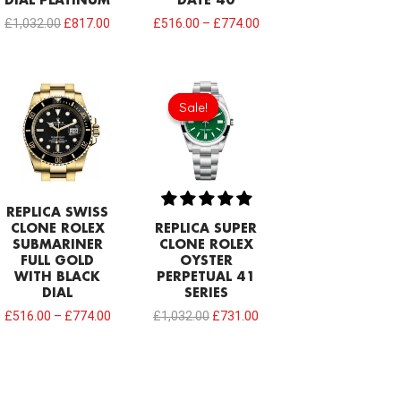
DIAL PLATINUM
DATE 40
£
1,032.00
£
817.00
£
516.00
–
£
774.00
Original
Current
price
price
Sale!
Sale!
was:
is:
£1,032.00.
£731.00.
REPLICA SWISS
CLONE ROLEX
REPLICA SUPER
SUBMARINER
CLONE ROLEX
FULL GOLD
OYSTER
WITH BLACK
PERPETUAL 41
DIAL
SERIES
£
516.00
–
£
774.00
£
1,032.00
£
731.00