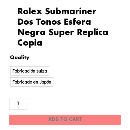
Rolex Submariner
Dos Tonos Esfera
Negra Super Replica
Copia
Rolex
Quality
Submariner
Fabricación suiza
Dos
Tonos
Fabricado en Japón
Esfera
Negra
Super
Replica
ADD TO CART
Copia
quantity