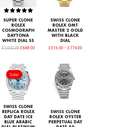
SUPER CLONE
SWISS CLONE
ROLEX
ROLEX GMT
COSMOGRAPH
MASTER 2 GOLD
DAYTONA
WITH BLACK
WHITE DIAL SS
DIAL
£
1,032.00
£
688.00
£
516.00
–
£
774.00
Original
Current
price
price
Sale!
Sale!
was:
is:
£1,032.00.
£817.00.
SWISS CLONE
REPLICA ROLEX
SWISS CLONE
DAY DATE ICE
ROLEX OYSTER
BLUE ARABIC
PERPETUAL DAY