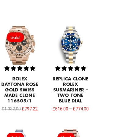
Original
Current
price
price
Sale!
Sale!
was:
is:
£1,032.00.
£797.22.
ROLEX
REPLICA CLONE
DAYTONA ROSE
ROLEX
GOLD SWISS
SUBMARINER –
MADE CLONE
TWO TONE
116505/1
BLUE DIAL
£
1,032.00
£
797.22
£
516.00
–
£
774.00
Original
Current
Original
Current
price
price
price
price