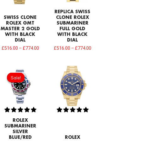
REPLICA SWISS
SWISS CLONE
CLONE ROLEX
ROLEX GMT
SUBMARINER
MASTER 2 GOLD
FULL GOLD
WITH BLACK
WITH BLACK
DIAL
DIAL
£
516.00
–
£
774.00
£
516.00
–
£
774.00
Original
Current
price
price
Sale!
Sale!
was:
is:
£688.00.
£473.00.
ROLEX
SUBMARINER
SILVER
BLUE/RED
ROLEX