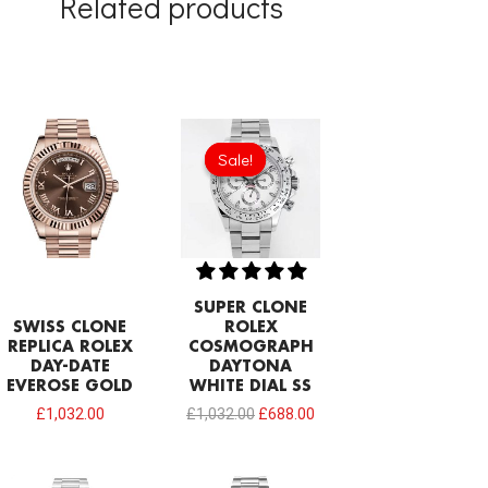
Related products
Original
Current
price
price
Sale!
Sale!
was:
is:
£1,032.00.
£688.00.
SUPER CLONE
SWISS CLONE
ROLEX
REPLICA ROLEX
COSMOGRAPH
DAY-DATE
DAYTONA
EVEROSE GOLD
WHITE DIAL SS
£
1,032.00
£
1,032.00
£
688.00