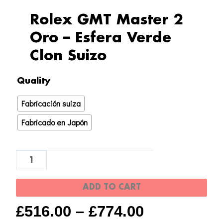
Rolex GMT Master 2
Oro – Esfera Verde
Clon Suizo
Rolex
Quality
GMT
Fabricación suiza
Master
2
Fabricado en Japón
Oro
-
Esfera
Verde
ADD TO CART
Clon
Suizo
£
516.00
–
£
774.00
quantity