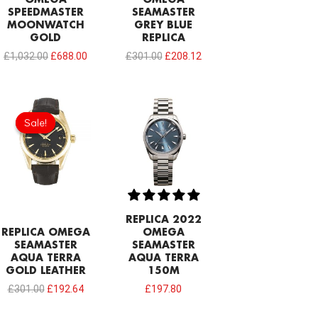
OMEGA
OMEGA
SPEEDMASTER
SEAMASTER
MOONWATCH
GREY BLUE
GOLD
REPLICA
£
1,032.00
£
688.00
£
301.00
£
208.12
Original
Current
price
price
Sale!
Sale!
was:
is:
£301.00.
£192.64.
REPLICA 2022
REPLICA OMEGA
OMEGA
SEAMASTER
SEAMASTER
AQUA TERRA
AQUA TERRA
GOLD LEATHER
150M
£
301.00
£
192.64
£
197.80