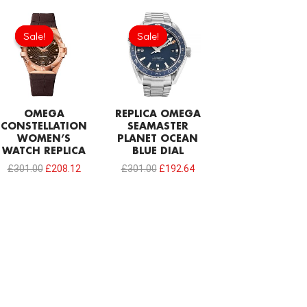
Original
Current
Original
Current
price
price
price
price
Sale!
Sale!
Sale!
Sale!
was:
is:
was:
is:
£301.00.
£208.12.
£301.00.
£192.64.
OMEGA
REPLICA OMEGA
CONSTELLATION
SEAMASTER
WOMEN’S
PLANET OCEAN
WATCH REPLICA
BLUE DIAL
£
301.00
£
208.12
£
301.00
£
192.64