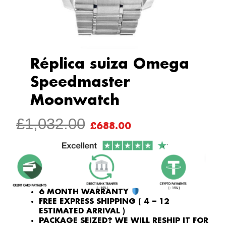
Réplica suiza Omega
Speedmaster
Moonwatch
ORIGINAL
CURRENT
£
1,032.00
£
688.00
PRICE
PRICE
WAS:
IS:
£1,032.00.
£688.00.
6 MONTH WARRANTY
FREE EXPRESS SHIPPING ( 4 – 12
ESTIMATED ARRIVAL )
PACKAGE SEIZED? WE WILL RESHIP IT FOR