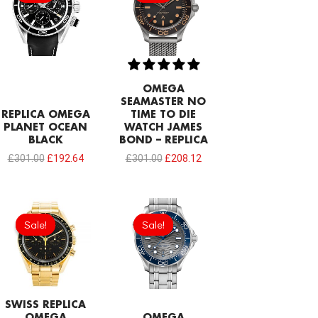
£301.00.
£192.64.
£301.00.
£208.12.
OMEGA
SEAMASTER NO
REPLICA OMEGA
TIME TO DIE
PLANET OCEAN
WATCH JAMES
BLACK
BOND – REPLICA
£
301.00
£
192.64
£
301.00
£
208.12
Original
Current
Original
Current
price
price
price
price
Sale!
Sale!
Sale!
Sale!
was:
is:
was:
is:
£1,032.00.
£688.00.
£301.00.
£208.12.
SWISS REPLICA