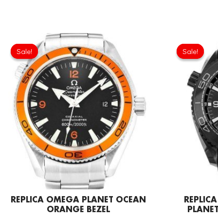
Original
Current
price
price
Sale!
Sale!
Sale!
Sale!
was:
is:
£301.00.
£192.64.
REPLICA OMEGA PLANET OCEAN
REPLIC
ORANGE BEZEL
PLANET