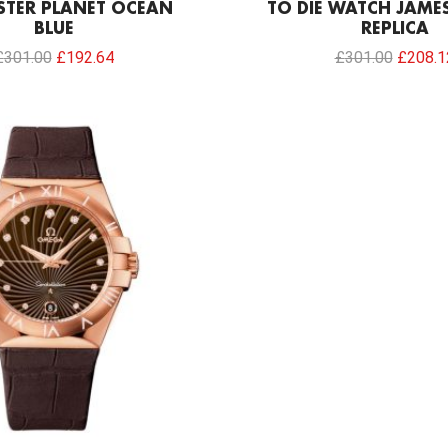
TER PLANET OCEAN
TO DIE WATCH JAME
BLUE
REPLICA
£
301.00
£
192.64
£
301.00
£
208.1
Original
Current
price
price
was:
is:
£301.00.
£208.12.