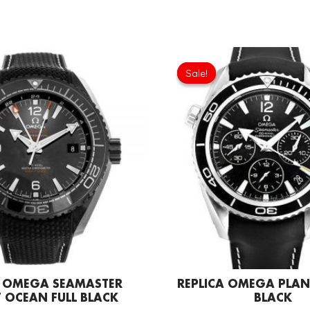
Original
Current
Original
price
price
price
Sale!
Sale!
was:
is:
was:
£301.00.
£197.80.
£301.0
A OMEGA SEAMASTER
REPLICA OMEGA PLAN
 OCEAN FULL BLACK
BLACK