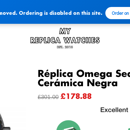
Order on
moved. Ordering is disabled on this site.
Réplica Omega Se
Cerámica Negra
£
178.88
ORIGINAL
CURRENT
£
301.00
PRICE
PRICE
WAS:
IS:
£301.00.
£178.88.