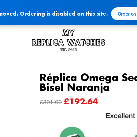
Order on
moved. Ordering is disabled on this site.
Réplica Omega Se
Bisel Naranja
£
192.64
ORIGINAL
CURRENT
£
301.00
PRICE
PRICE
WAS:
IS:
£301.00.
£192.64.