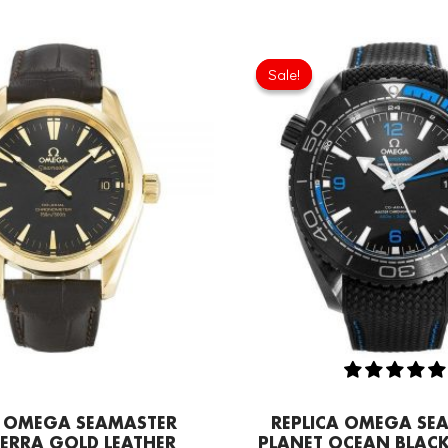
Original
Current
Original
price
price
price
Sale!
Sale!
was:
is:
was:
£301.00.
£192.64.
£301.0
A OMEGA SEAMASTER
REPLICA OMEGA SE
ERRA GOLD LEATHER
PLANET OCEAN BLACK