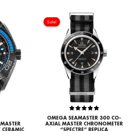
Current
Original
Current
price
price
price
Sale!
Sale!
is:
was:
is:
0.
£178.88.
£301.00.
£208.12.
OMEGA SEAMASTER 300 CO-
AMASTER
AXIAL MASTER CHRONOMETER
 CERAMIC
“SPECTRE” REPLICA