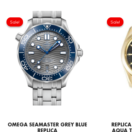
Original
Current
price
price
Sale!
Sale!
Sale!
Sale!
was:
is:
£301.00.
£208.12.
OMEGA SEAMASTER GREY BLUE
REPLIC
REPLICA
AQUA T