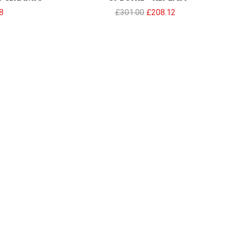
8
£
301.00
£
208.12