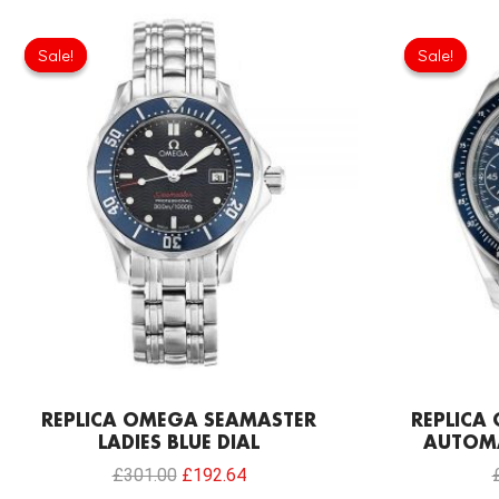
Original
Current
price
price
Sale!
Sale!
Sale!
Sale!
was:
is:
£301.00.
£192.64.
REPLICA OMEGA SEAMASTER
REPLICA
LADIES BLUE DIAL
AUTOM
£
301.00
£
192.64