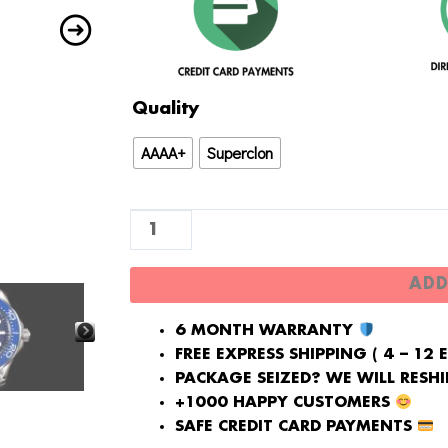
Réplica
Quality
Omega
AAAA+
Superclon
James
Bond
007
60º
Aniversario
ADD
Seamaster
TOP
6 MONTH WARRANTY
quantity
FREE EXPRESS SHIPPING ( 4 – 12 
PACKAGE SEIZED? WE WILL RESHIP
+1000 HAPPY CUSTOMERS
SAFE CREDIT CARD PAYMENTS