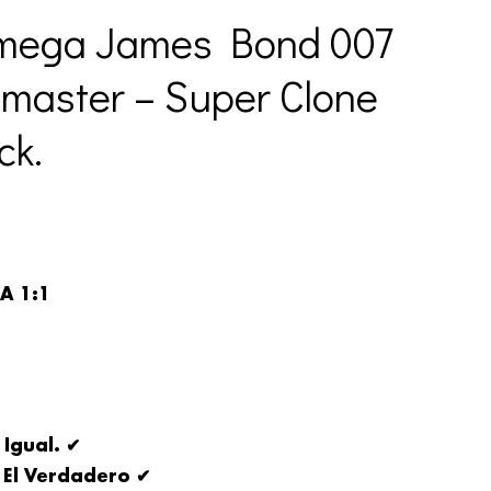
Omega James Bond 007
amaster – Super Clone
ck.
A 1:1
 Igual. ✔
 El Verdadero ✔