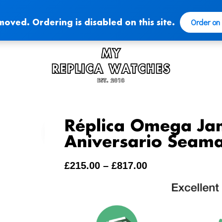
Order on
moved. Ordering is disabled on this site.
Réplica Omega Ja
Aniversario Seama
£
215.00
–
£
817.00