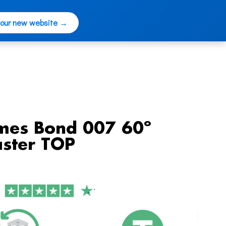
 our new website →
mes Bond 007 60º
ster TOP