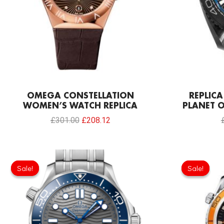
OMEGA CONSTELLATION
REPLIC
WOMEN’S WATCH REPLICA
PLANET 
£
301.00
£
208.12
Original
Current
price
price
Sale!
Sale!
Sale!
Sale!
was:
is:
£301.00.
£208.12.