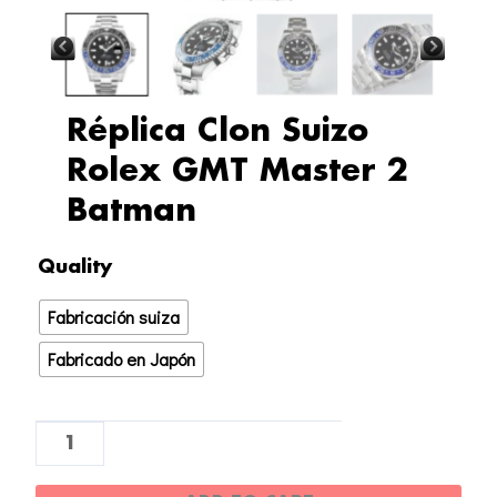
Réplica Clon Suizo
Rolex GMT Master 2
Batman
Réplica
Quality
Clon
Fabricación suiza
Suizo
Rolex
Fabricado en Japón
GMT
Master
2
Batman