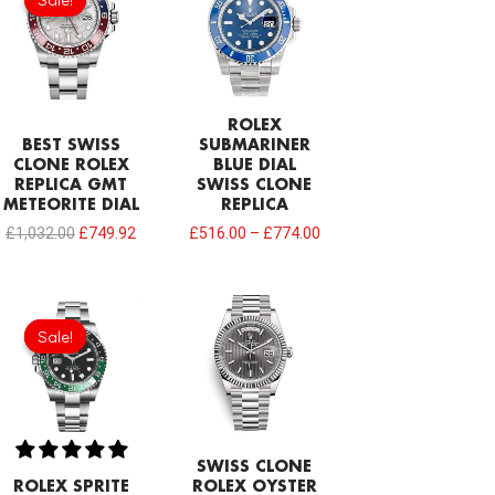
was:
is:
£1,032.00.
£749.92.
ROLEX
BEST SWISS
SUBMARINER
CLONE ROLEX
BLUE DIAL
REPLICA GMT
SWISS CLONE
METEORITE DIAL
REPLICA
£
1,032.00
£
749.92
£
516.00
–
£
774.00
Sale!
Sale!
SWISS CLONE
ROLEX SPRITE
ROLEX OYSTER