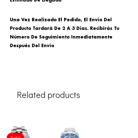
Estimado De Llegada
Una Vez Realizado El Pedido, El Envío Del
Producto Tardará De 2 A 3 Días. Recibirás Tu
Número De Seguimiento Inmediatamente
Después Del Envío
Related products
Original
Current
price
price
Sale!
Sale!