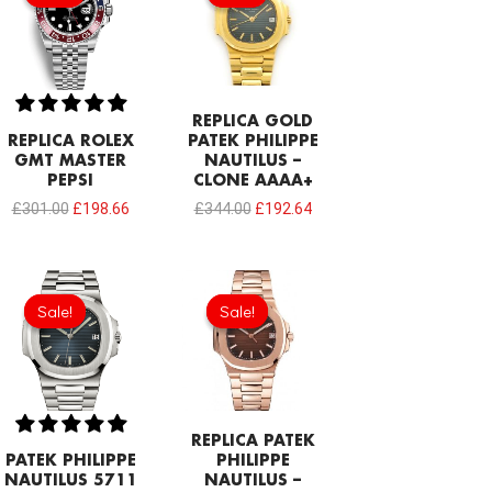
£301.00.
£198.66.
£344.00.
£192.64.
REPLICA GOLD
REPLICA ROLEX
PATEK PHILIPPE
GMT MASTER
NAUTILUS –
PEPSI
CLONE AAAA+
£
301.00
£
198.66
£
344.00
£
192.64
Original
Current
Original
Current
price
price
price
price
Sale!
Sale!
Sale!
Sale!
was:
is:
was:
is:
£301.00.
£202.10.
£301.00.
£208.12.
REPLICA PATEK
PATEK PHILIPPE
PHILIPPE
NAUTILUS 5711
NAUTILUS –