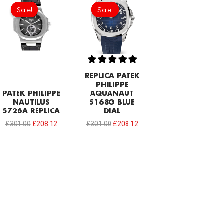
price
price
price
price
Sale!
Sale!
Sale!
Sale!
was:
is:
was:
is:
£301.00.
£208.12.
£301.00.
£208.12.
REPLICA PATEK
PHILIPPE
PATEK PHILIPPE
AQUANAUT
NAUTILUS
5168G BLUE
5726A REPLICA
DIAL
£
301.00
£
208.12
£
301.00
£
208.12