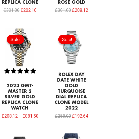
REPLICA CLONE
ROSE GOLD
£
301.00
£
202.10
£
301.00
£
208.12
Original
Current
price
price
Sale!
Sale!
Sale!
Sale!
was:
is:
£258.00.
£192.64.
ROLEX DAY
DATE WHITE
2023 GMT-
GOLD
MASTER 2
TURQUOISE
SILVER GOLD
DIAL REPLICA
REPLICA CLONE
CLONE MODEL
WATCH
2022
£
208.12
–
£
881.50
£
258.00
£
192.64
Original
Current
Original
Current