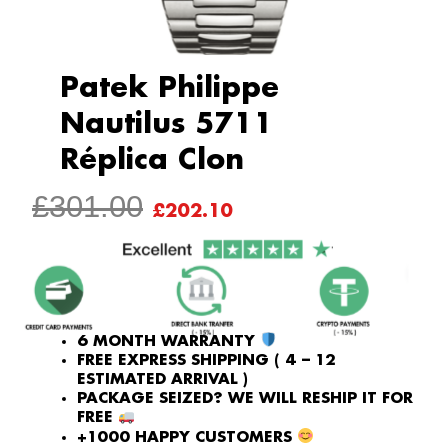
Patek Philippe
Nautilus 5711
Réplica Clon
ORIGINAL
CURRENT
£
301.00
£
202.10
PRICE
PRICE
WAS:
IS:
£301.00.
£202.10.
6 MONTH WARRANTY
FREE EXPRESS SHIPPING ( 4 – 12
ESTIMATED ARRIVAL )
PACKAGE SEIZED? WE WILL RESHIP IT FOR
FREE
+1000 HAPPY CUSTOMERS