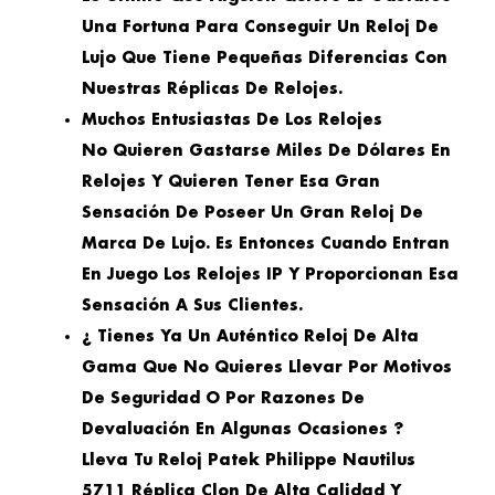
Una Fortuna Para Conseguir Un Reloj De
Lujo Que Tiene Pequeñas Diferencias Con
Nuestras Réplicas De Relojes.
Muchos Entusiastas De Los Relojes
No Quieren Gastarse Miles De Dólares En
Relojes Y Quieren Tener Esa Gran
Sensación De Poseer Un Gran Reloj De
Marca De Lujo. Es Entonces Cuando Entran
En Juego Los Relojes IP Y Proporcionan Esa
Sensación A Sus Clientes.
¿ Tienes Ya Un Auténtico Reloj De Alta
Gama Que No Quieres Llevar Por Motivos
De Seguridad O Por Razones De
Devaluación En Algunas Ocasiones ?
Lleva Tu Reloj Patek Philippe Nautilus
5711 Réplica Clon De Alta Calidad Y