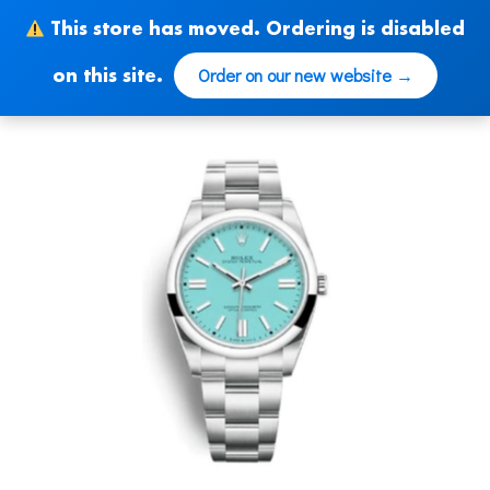
Skip
This store has moved. Ordering is disabled
to
content
Order on our new website →
on this site.