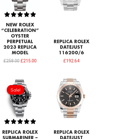
NEW ROLEX
“CELEBRATION”
OYSTER
PERPETUAL
REPLICA ROLEX
2023 REPLICA
DATEJUST
MODEL
116200/6
£
258.00
£
215.00
£
192.64
Original
Current
price
price
Sale!
Sale!
was:
is:
£301.00.
£192.64.
REPLICA ROLEX
REPLICA ROLEX
SUBMARINER –
DATEJUST