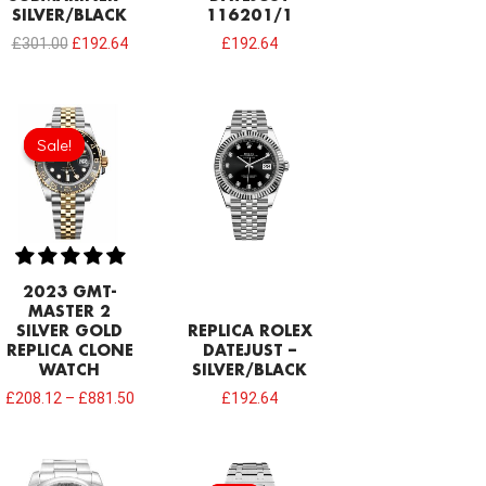
SILVER/BLACK
116201/1
£
301.00
£
192.64
£
192.64
Sale!
Sale!
2023 GMT-
MASTER 2
SILVER GOLD
REPLICA ROLEX
REPLICA CLONE
DATEJUST –
WATCH
SILVER/BLACK
£
208.12
–
£
881.50
£
192.64
Original
Current