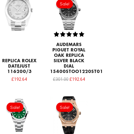
price
price
Sale!
Sale!
was:
is:
£301.00.
£192.64.
AUDEMARS
PIGUET ROYAL
OAK REPLICA
REPLICA ROLEX
SILVER BLACK
DATEJUST
DIAL
116200/3
15400STOO1220ST01
£
192.64
£
301.00
£
192.64
Original
Current
Original
Current
price
price
price
price
Sale!
Sale!
Sale!
Sale!
was:
is:
was:
is:
£1,032.00.
£731.00.
£301.00.
£234.78.