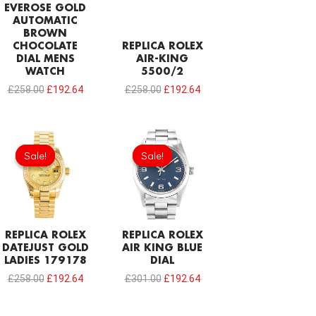
EVEROSE GOLD
AUTOMATIC
BROWN
CHOCOLATE
REPLICA ROLEX
DIAL MENS
AIR-KING
WATCH
5500/2
£
258.00
£
192.64
£
258.00
£
192.64
Original
Current
Original
Current
price
price
price
price
Sale!
Sale!
Sale!
Sale!
was:
is:
was:
is:
£258.00.
£192.64.
£301.00.
£192.64.
REPLICA ROLEX
REPLICA ROLEX
DATEJUST GOLD
AIR KING BLUE
LADIES 179178
DIAL
£
258.00
£
192.64
£
301.00
£
192.64