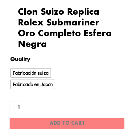
Clon Suizo Replica
Rolex Submariner
Oro Completo Esfera
Negra
Clon
Quality
Suizo
Fabricación suiza
Replica
Rolex
Fabricado en Japón
Submariner
Oro
Completo
Esfera
ADD TO CART
Negra
quantity