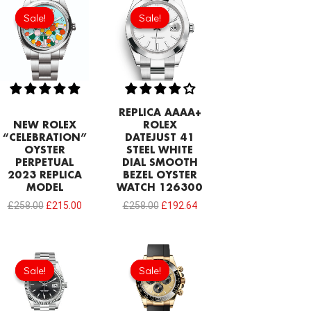
price
price
price
price
Sale!
Sale!
Sale!
Sale!
was:
is:
was:
is:
£258.00.
£215.00.
£258.00.
£192.64.
REPLICA AAAA+
NEW ROLEX
ROLEX
“CELEBRATION”
DATEJUST 41
OYSTER
STEEL WHITE
PERPETUAL
DIAL SMOOTH
2023 REPLICA
BEZEL OYSTER
MODEL
WATCH 126300
£
258.00
£
215.00
£
258.00
£
192.64
Original
Current
Original
Current
price
price
price
price
Sale!
Sale!
Sale!
Sale!
was:
is:
was:
is:
£258.00.
£192.64.
£378.40.
£206.40.