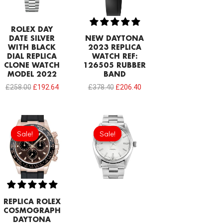
ROLEX DAY
DATE SILVER
NEW DAYTONA
WITH BLACK
2023 REPLICA
DIAL REPLICA
WATCH REF:
CLONE WATCH
126505 RUBBER
MODEL 2022
BAND
£
258.00
£
192.64
£
378.40
£
206.40
Original
Current
Original
Current
price
price
price
price
Sale!
Sale!
Sale!
Sale!
was:
is:
was:
is:
£258.00.
£192.64.
£258.00.
£192.64.
REPLICA ROLEX
COSMOGRAPH
DAYTONA